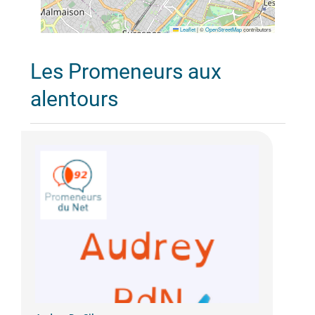
Leaflet
|
©
OpenStreetMap
contributors
Les Promeneurs aux
alentours