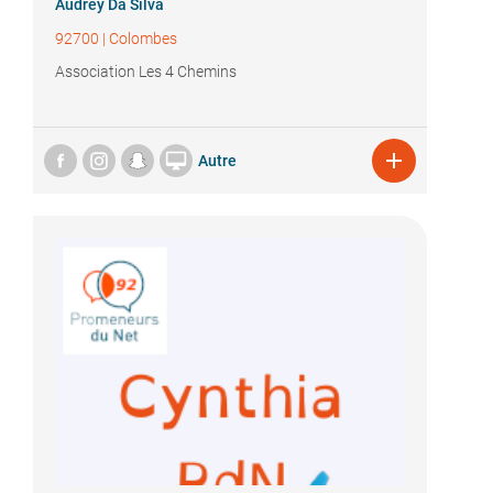
Audrey Da Silva
92700
|
Colombes
Association Les 4 Chemins


Autre