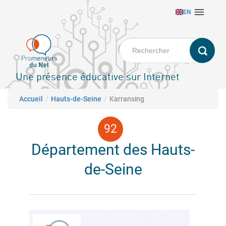
Aller

EN
au
contenu
principal
Une présence éducative sur Internet
Fil d'Ariane
Accueil
Hauts-de-Seine
Karransing
Département des Hauts-
de-Seine