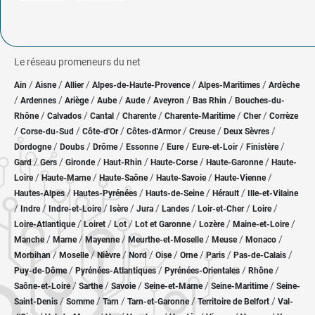
Le réseau promeneurs du net
/
/
/
/
/
Ain
Aisne
Allier
Alpes-de-Haute-Provence
Alpes-Maritimes
Ardèche
/
/
/
/
/
/
/
Ardennes
Ariège
Aube
Aude
Aveyron
Bas Rhin
Bouches-du-
/
/
/
/
/
/
Rhône
Calvados
Cantal
Charente
Charente-Maritime
Cher
Corrèze
/
/
/
/
/
/
Corse-du-Sud
Côte-d'Or
Côtes-d'Armor
Creuse
Deux Sèvres
/
/
/
/
/
/
/
Dordogne
Doubs
Drôme
Essonne
Eure
Eure-et-Loir
Finistère
/
/
/
/
/
/
Gard
Gers
Gironde
Haut-Rhin
Haute-Corse
Haute-Garonne
Haute-
/
/
/
/
/
Loire
Haute-Marne
Haute-Saône
Haute-Savoie
Haute-Vienne
/
/
/
/
Hautes-Alpes
Hautes-Pyrénées
Hauts-de-Seine
Hérault
Ille-et-Vilaine
/
/
/
/
/
/
/
/
Indre
Indre-et-Loire
Isère
Jura
Landes
Loir-et-Cher
Loire
/
/
/
/
/
/
Loire-Atlantique
Loiret
Lot
Lot et Garonne
Lozère
Maine-et-Loire
/
/
/
/
/
/
Manche
Marne
Mayenne
Meurthe-et-Moselle
Meuse
Monaco
/
/
/
/
/
/
/
/
Morbihan
Moselle
Nièvre
Nord
Oise
Orne
Paris
Pas-de-Calais
/
/
/
/
Puy-de-Dôme
Pyrénées-Atlantiques
Pyrénées-Orientales
Rhône
/
/
/
/
/
Saône-et-Loire
Sarthe
Savoie
Seine-et-Marne
Seine-Maritime
Seine-
/
/
/
/
/
Saint-Denis
Somme
Tarn
Tarn-et-Garonne
Territoire de Belfort
Val-