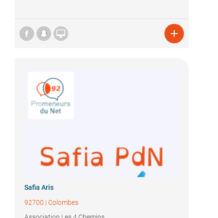


Safia Aris
92700
|
Colombes
Association Les 4 Chemins