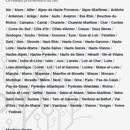
Le réseau promeneurs du net
/
/
/
/
/
Ain
Aisne
Allier
Alpes-de-Haute-Provence
Alpes-Maritimes
Ardèche
/
/
/
/
/
/
/
Ardennes
Ariège
Aube
Aude
Aveyron
Bas Rhin
Bouches-du-
/
/
/
/
/
/
Rhône
Calvados
Cantal
Charente
Charente-Maritime
Cher
Corrèze
/
/
/
/
/
/
Corse-du-Sud
Côte-d'Or
Côtes-d'Armor
Creuse
Deux Sèvres
/
/
/
/
/
/
/
Dordogne
Doubs
Drôme
Essonne
Eure
Eure-et-Loir
Finistère
/
/
/
/
/
/
Gard
Gers
Gironde
Haut-Rhin
Haute-Corse
Haute-Garonne
Haute-
/
/
/
/
/
Loire
Haute-Marne
Haute-Saône
Haute-Savoie
Haute-Vienne
/
/
/
/
Hautes-Alpes
Hautes-Pyrénées
Hauts-de-Seine
Hérault
Ille-et-Vilaine
/
/
/
/
/
/
/
/
Indre
Indre-et-Loire
Isère
Jura
Landes
Loir-et-Cher
Loire
/
/
/
/
/
/
Loire-Atlantique
Loiret
Lot
Lot et Garonne
Lozère
Maine-et-Loire
/
/
/
/
/
/
Manche
Marne
Mayenne
Meurthe-et-Moselle
Meuse
Monaco
/
/
/
/
/
/
/
/
Morbihan
Moselle
Nièvre
Nord
Oise
Orne
Paris
Pas-de-Calais
/
/
/
/
Puy-de-Dôme
Pyrénées-Atlantiques
Pyrénées-Orientales
Rhône
/
/
/
/
/
Saône-et-Loire
Sarthe
Savoie
Seine-et-Marne
Seine-Maritime
Seine-
/
/
/
/
/
Saint-Denis
Somme
Tarn
Tarn-et-Garonne
Territoire de Belfort
Val-
/
/
/
/
/
/
/
d'Oise
Val-de-Marne
Var
Vaucluse
Vendée
Vienne
Vosges
Yonne
/
Yvelines