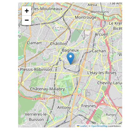
+
−
Leaflet
|
©
OpenStreetMap
contributors