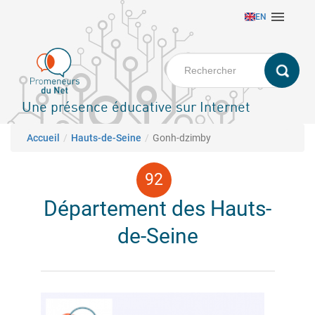
Aller

EN
au
contenu
principal
Une présence éducative sur Internet
Fil d'Ariane
Accueil
Hauts-de-Seine
Gonh-dzimby
Département des Hauts-
de-Seine