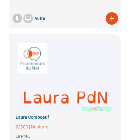


Autre
Laura Coraboeuf
92000
|
Nanterre
Le PréÔ