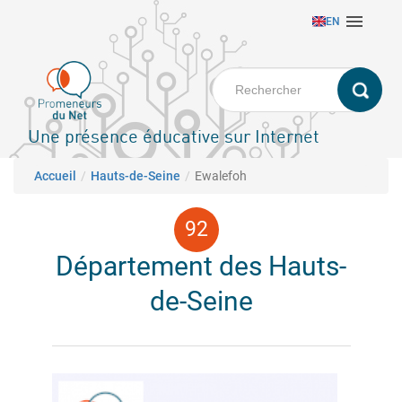
Aller

EN
au
contenu
principal
Une présence éducative sur Internet
Fil d'Ariane
Accueil
Hauts-de-Seine
Ewalefoh
Département des Hauts-
de-Seine