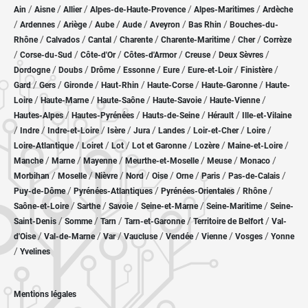
/
/
/
/
/
Ain
Aisne
Allier
Alpes-de-Haute-Provence
Alpes-Maritimes
Ardèche
/
/
/
/
/
/
/
Ardennes
Ariège
Aube
Aude
Aveyron
Bas Rhin
Bouches-du-
/
/
/
/
/
/
Rhône
Calvados
Cantal
Charente
Charente-Maritime
Cher
Corrèze
/
/
/
/
/
/
Corse-du-Sud
Côte-d'Or
Côtes-d'Armor
Creuse
Deux Sèvres
/
/
/
/
/
/
/
Dordogne
Doubs
Drôme
Essonne
Eure
Eure-et-Loir
Finistère
/
/
/
/
/
/
Gard
Gers
Gironde
Haut-Rhin
Haute-Corse
Haute-Garonne
Haute-
/
/
/
/
/
Loire
Haute-Marne
Haute-Saône
Haute-Savoie
Haute-Vienne
/
/
/
/
Hautes-Alpes
Hautes-Pyrénées
Hauts-de-Seine
Hérault
Ille-et-Vilaine
/
/
/
/
/
/
/
/
Indre
Indre-et-Loire
Isère
Jura
Landes
Loir-et-Cher
Loire
/
/
/
/
/
/
Loire-Atlantique
Loiret
Lot
Lot et Garonne
Lozère
Maine-et-Loire
/
/
/
/
/
/
Manche
Marne
Mayenne
Meurthe-et-Moselle
Meuse
Monaco
/
/
/
/
/
/
/
/
Morbihan
Moselle
Nièvre
Nord
Oise
Orne
Paris
Pas-de-Calais
/
/
/
/
Puy-de-Dôme
Pyrénées-Atlantiques
Pyrénées-Orientales
Rhône
/
/
/
/
/
Saône-et-Loire
Sarthe
Savoie
Seine-et-Marne
Seine-Maritime
Seine-
/
/
/
/
/
Saint-Denis
Somme
Tarn
Tarn-et-Garonne
Territoire de Belfort
Val-
/
/
/
/
/
/
/
d'Oise
Val-de-Marne
Var
Vaucluse
Vendée
Vienne
Vosges
Yonne
/
Yvelines
Mentions légales