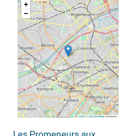
+
−
Leaflet
|
©
OpenStreetMap
contributors
Les Promeneurs aux