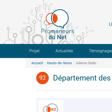
Aller
au
contenu
principal
U
Main navigation
Projet
Actualités
Témoignage
Fil d'Ariane
Accueil
Hauts-de-Seine
Adema Diallo
Département des 