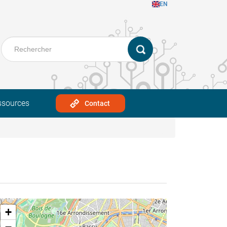
EN
ssources
Contact
+