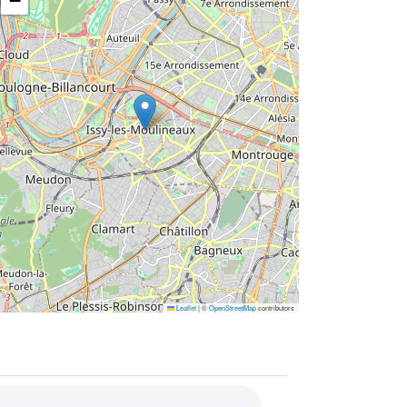
−
Leaflet
|
©
OpenStreetMap
contributors