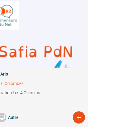
 Aris
0
|
Colombes
iation Les 4 Chemins


Autre