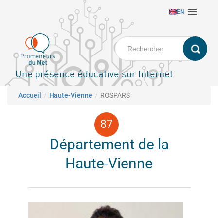
Aller

EN
au
contenu
principal
Une présence éducative sur Internet
Fil d'Ariane
Accueil
Haute-Vienne
ROSPARS
Département de la
Haute-Vienne