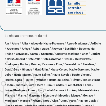
Le réseau promeneurs du net
/
/
/
/
/
Ain
Aisne
Allier
Alpes-de-Haute-Provence
Alpes-Maritimes
Ardèche
/
/
/
/
/
/
/
Ardennes
Ariège
Aube
Aude
Aveyron
Bas Rhin
Bouches-du-
/
/
/
/
/
/
Rhône
Calvados
Cantal
Charente
Charente-Maritime
Cher
Corrèze
/
/
/
/
/
/
Corse-du-Sud
Côte-d'Or
Côtes-d'Armor
Creuse
Deux Sèvres
/
/
/
/
/
/
/
Dordogne
Doubs
Drôme
Essonne
Eure
Eure-et-Loir
Finistère
/
/
/
/
/
/
Gard
Gers
Gironde
Haut-Rhin
Haute-Corse
Haute-Garonne
Haute-
/
/
/
/
/
Loire
Haute-Marne
Haute-Saône
Haute-Savoie
Haute-Vienne
/
/
/
/
Hautes-Alpes
Hautes-Pyrénées
Hauts-de-Seine
Hérault
Ille-et-Vilaine
/
/
/
/
/
/
/
/
Indre
Indre-et-Loire
Isère
Jura
Landes
Loir-et-Cher
Loire
/
/
/
/
/
/
Loire-Atlantique
Loiret
Lot
Lot et Garonne
Lozère
Maine-et-Loire
/
/
/
/
/
/
Manche
Marne
Mayenne
Meurthe-et-Moselle
Meuse
Monaco
/
/
/
/
/
/
/
/
Morbihan
Moselle
Nièvre
Nord
Oise
Orne
Paris
Pas-de-Calais
/
/
/
/