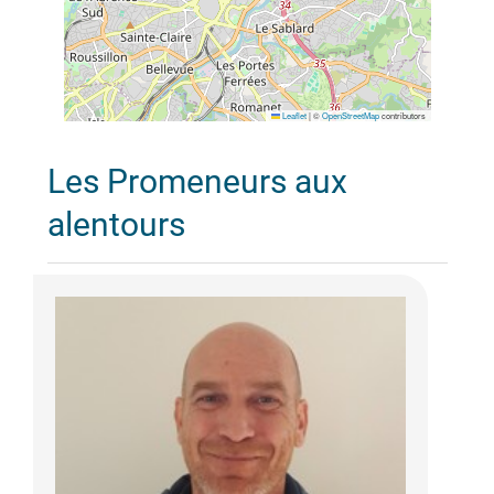
Leaflet
|
©
OpenStreetMap
contributors
Les Promeneurs aux
alentours