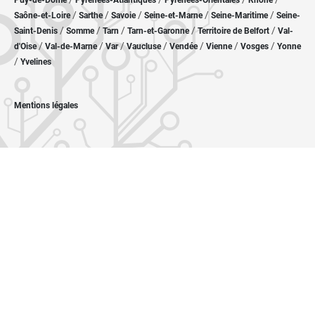
Puy-de-Dôme
Pyrénées-Atlantiques
Pyrénées-Orientales
Rhône
/
/
/
/
/
Saône-et-Loire
Sarthe
Savoie
Seine-et-Marne
Seine-Maritime
Seine-
/
/
/
/
/
Saint-Denis
Somme
Tarn
Tarn-et-Garonne
Territoire de Belfort
Val-
/
/
/
/
/
/
/
d'Oise
Val-de-Marne
Var
Vaucluse
Vendée
Vienne
Vosges
Yonne
/
Yvelines
Mentions légales