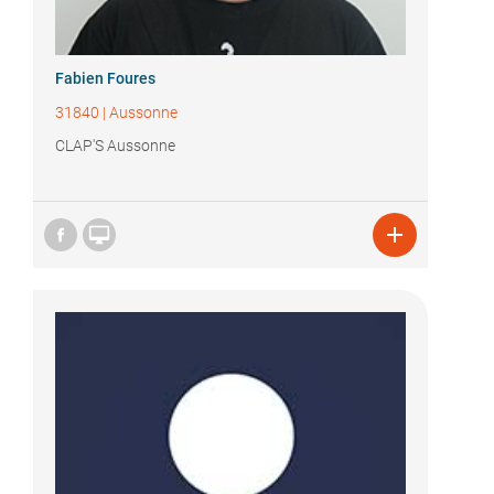
Fabien Foures
31840
|
Aussonne
CLAP'S Aussonne

