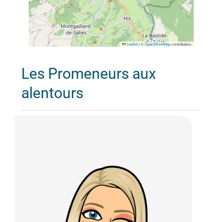
Leaflet
|
©
OpenStreetMap
contributors
Les Promeneurs aux
alentours