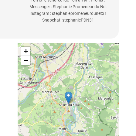
18h et le vendredi de 18h à 19h. Profils :
Messenger : Stéphanie Promeneur du Net
Instagram : stephaniepromeneurdunet31
Snapchat: stephaniePDN31
+
−