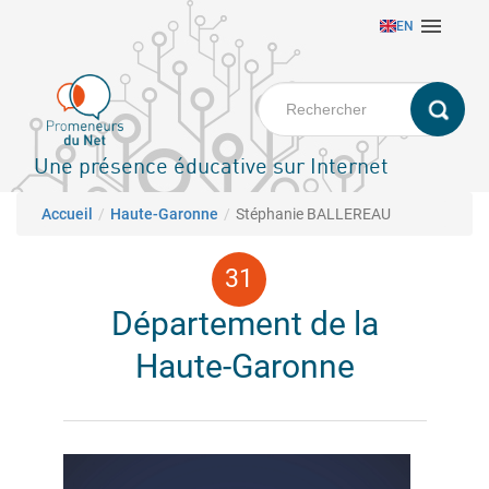
Aller

EN
au
contenu
principal
Une présence éducative sur Internet
Fil d'Ariane
Accueil
Haute-Garonne
Stéphanie BALLEREAU
Département de la
Haute-Garonne