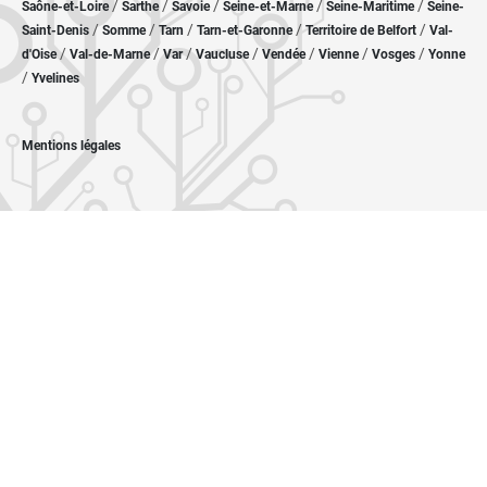
/
/
/
/
/
Saône-et-Loire
Sarthe
Savoie
Seine-et-Marne
Seine-Maritime
Seine-
/
/
/
/
/
Saint-Denis
Somme
Tarn
Tarn-et-Garonne
Territoire de Belfort
Val-
/
/
/
/
/
/
/
d'Oise
Val-de-Marne
Var
Vaucluse
Vendée
Vienne
Vosges
Yonne
/
Yvelines
Mentions légales