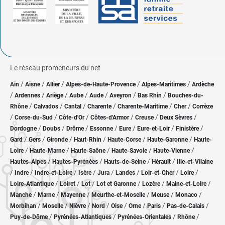
Le réseau promeneurs du net
/
/
/
/
/
Ain
Aisne
Allier
Alpes-de-Haute-Provence
Alpes-Maritimes
Ardèche
/
/
/
/
/
/
/
Ardennes
Ariège
Aube
Aude
Aveyron
Bas Rhin
Bouches-du-
/
/
/
/
/
/
Rhône
Calvados
Cantal
Charente
Charente-Maritime
Cher
Corrèze
/
/
/
/
/
/
Corse-du-Sud
Côte-d'Or
Côtes-d'Armor
Creuse
Deux Sèvres
/
/
/
/
/
/
/
Dordogne
Doubs
Drôme
Essonne
Eure
Eure-et-Loir
Finistère
/
/
/
/
/
/
Gard
Gers
Gironde
Haut-Rhin
Haute-Corse
Haute-Garonne
Haute-
/
/
/
/
/
Loire
Haute-Marne
Haute-Saône
Haute-Savoie
Haute-Vienne
/
/
/
/
Hautes-Alpes
Hautes-Pyrénées
Hauts-de-Seine
Hérault
Ille-et-Vilaine
/
/
/
/
/
/
/
/
Indre
Indre-et-Loire
Isère
Jura
Landes
Loir-et-Cher
Loire
/
/
/
/
/
/
Loire-Atlantique
Loiret
Lot
Lot et Garonne
Lozère
Maine-et-Loire
/
/
/
/
/
/
Manche
Marne
Mayenne
Meurthe-et-Moselle
Meuse
Monaco
/
/
/
/
/
/
/
/
Morbihan
Moselle
Nièvre
Nord
Oise
Orne
Paris
Pas-de-Calais
/
/
/
/
Puy-de-Dôme
Pyrénées-Atlantiques
Pyrénées-Orientales
Rhône