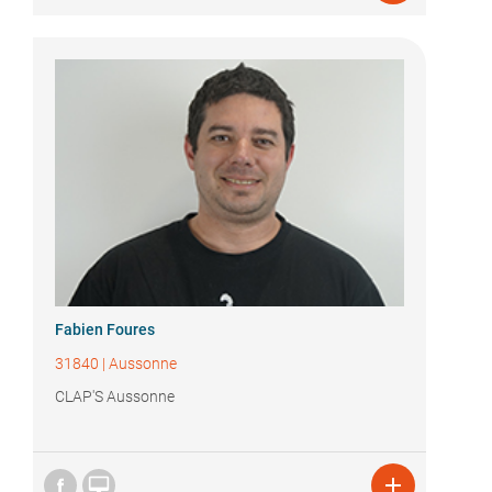
Fabien Foures
31840
|
Aussonne
CLAP'S Aussonne

