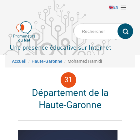
Aller

EN
au
contenu
principal
Une présence éducative sur Internet
Fil d'Ariane
Accueil
Haute-Garonne
Mohamed Hamidi
Département de la
Haute-Garonne