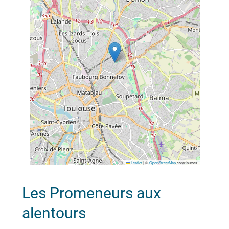
Leaflet
|
©
OpenStreetMap
contributors
Les Promeneurs aux
alentours