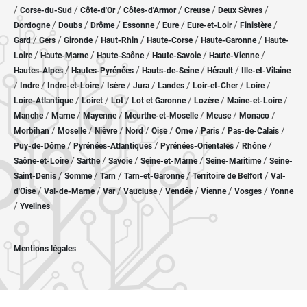
/
/
/
/
/
/
Corse-du-Sud
Côte-d'Or
Côtes-d'Armor
Creuse
Deux Sèvres
/
/
/
/
/
/
/
Dordogne
Doubs
Drôme
Essonne
Eure
Eure-et-Loir
Finistère
/
/
/
/
/
/
Gard
Gers
Gironde
Haut-Rhin
Haute-Corse
Haute-Garonne
Haute-
/
/
/
/
/
Loire
Haute-Marne
Haute-Saône
Haute-Savoie
Haute-Vienne
/
/
/
/
Hautes-Alpes
Hautes-Pyrénées
Hauts-de-Seine
Hérault
Ille-et-Vilaine
/
/
/
/
/
/
/
/
Indre
Indre-et-Loire
Isère
Jura
Landes
Loir-et-Cher
Loire
/
/
/
/
/
/
Loire-Atlantique
Loiret
Lot
Lot et Garonne
Lozère
Maine-et-Loire
/
/
/
/
/
/
Manche
Marne
Mayenne
Meurthe-et-Moselle
Meuse
Monaco
/
/
/
/
/
/
/
/
Morbihan
Moselle
Nièvre
Nord
Oise
Orne
Paris
Pas-de-Calais
/
/
/
/
Puy-de-Dôme
Pyrénées-Atlantiques
Pyrénées-Orientales
Rhône
/
/
/
/
/
Saône-et-Loire
Sarthe
Savoie
Seine-et-Marne
Seine-Maritime
Seine-
/
/
/
/
/
Saint-Denis
Somme
Tarn
Tarn-et-Garonne
Territoire de Belfort
Val-
/
/
/
/
/
/
/
d'Oise
Val-de-Marne
Var
Vaucluse
Vendée
Vienne
Vosges
Yonne
/
Yvelines
Mentions légales