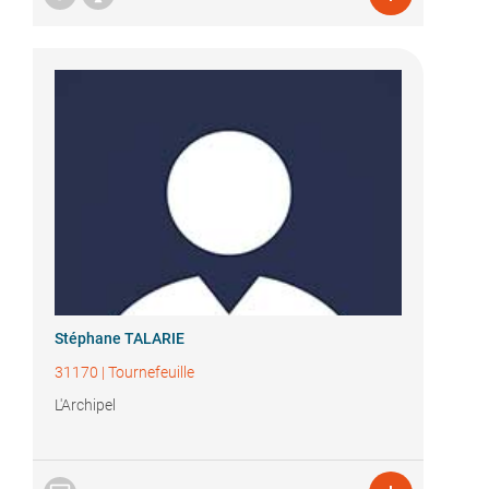
Stéphane TALARIE
31170
|
Tournefeuille
L'Archipel