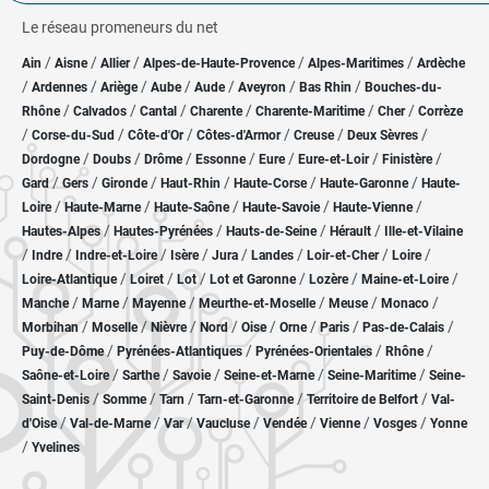
Le réseau promeneurs du net
/
/
/
/
/
Ain
Aisne
Allier
Alpes-de-Haute-Provence
Alpes-Maritimes
Ardèche
/
/
/
/
/
/
/
Ardennes
Ariège
Aube
Aude
Aveyron
Bas Rhin
Bouches-du-
/
/
/
/
/
/
Rhône
Calvados
Cantal
Charente
Charente-Maritime
Cher
Corrèze
/
/
/
/
/
/
Corse-du-Sud
Côte-d'Or
Côtes-d'Armor
Creuse
Deux Sèvres
/
/
/
/
/
/
/
Dordogne
Doubs
Drôme
Essonne
Eure
Eure-et-Loir
Finistère
/
/
/
/
/
/
Gard
Gers
Gironde
Haut-Rhin
Haute-Corse
Haute-Garonne
Haute-
/
/
/
/
/
Loire
Haute-Marne
Haute-Saône
Haute-Savoie
Haute-Vienne
/
/
/
/
Hautes-Alpes
Hautes-Pyrénées
Hauts-de-Seine
Hérault
Ille-et-Vilaine
/
/
/
/
/
/
/
/
Indre
Indre-et-Loire
Isère
Jura
Landes
Loir-et-Cher
Loire
/
/
/
/
/
/
Loire-Atlantique
Loiret
Lot
Lot et Garonne
Lozère
Maine-et-Loire
/
/
/
/
/
/
Manche
Marne
Mayenne
Meurthe-et-Moselle
Meuse
Monaco
/
/
/
/
/
/
/
/
Morbihan
Moselle
Nièvre
Nord
Oise
Orne
Paris
Pas-de-Calais
/
/
/
/
Puy-de-Dôme
Pyrénées-Atlantiques
Pyrénées-Orientales
Rhône
/
/
/
/
/
Saône-et-Loire
Sarthe
Savoie
Seine-et-Marne
Seine-Maritime
Seine-
/
/
/
/
/
Saint-Denis
Somme
Tarn
Tarn-et-Garonne
Territoire de Belfort
Val-
/
/
/
/
/
/
/
d'Oise
Val-de-Marne
Var
Vaucluse
Vendée
Vienne
Vosges
Yonne
/
Yvelines