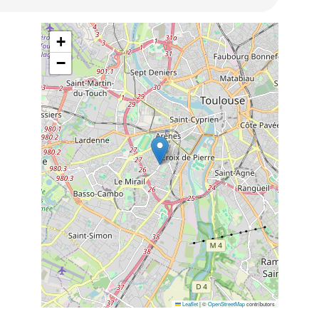
+
−
Leaflet
|
©
OpenStreetMap
contributors