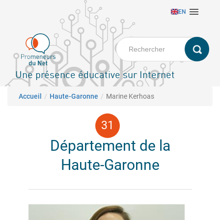
Aller

EN
au
contenu
principal
Une présence éducative sur Internet
Fil d'Ariane
Accueil
Haute-Garonne
Marine Kerhoas
Département de la
Haute-Garonne