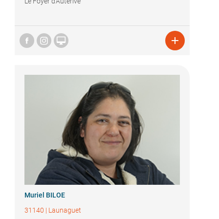
Le Foyer d'Auterive


Muriel BILOE
31140
|
Launaguet