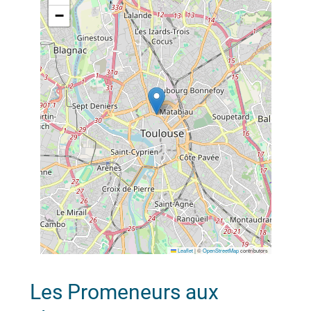
−
Leaflet
|
©
OpenStreetMap
contributors
Les Promeneurs aux