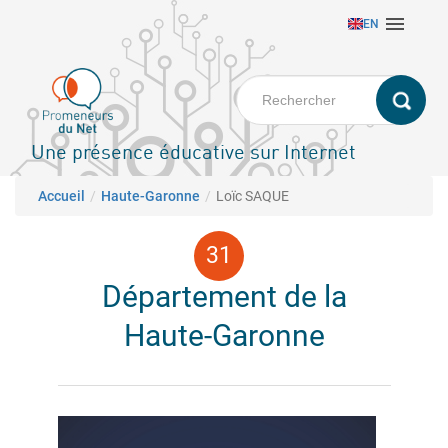
Aller

EN
au
contenu
principal
Une présence éducative sur Internet
Fil d'Ariane
Accueil
Haute-Garonne
Loïc SAQUE
Département de la
Haute-Garonne