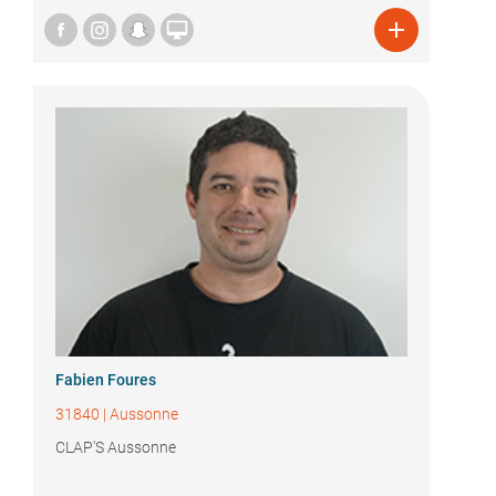


Fabien Foures
31840
|
Aussonne
CLAP'S Aussonne