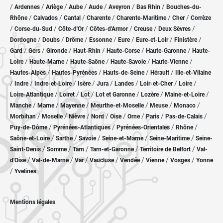
/
/
/
/
/
/
/
Ardennes
Ariège
Aube
Aude
Aveyron
Bas Rhin
Bouches-du-
/
/
/
/
/
/
Rhône
Calvados
Cantal
Charente
Charente-Maritime
Cher
Corrèze
/
/
/
/
/
/
Corse-du-Sud
Côte-d'Or
Côtes-d'Armor
Creuse
Deux Sèvres
/
/
/
/
/
/
/
Dordogne
Doubs
Drôme
Essonne
Eure
Eure-et-Loir
Finistère
/
/
/
/
/
/
Gard
Gers
Gironde
Haut-Rhin
Haute-Corse
Haute-Garonne
Haute-
/
/
/
/
/
Loire
Haute-Marne
Haute-Saône
Haute-Savoie
Haute-Vienne
/
/
/
/
Hautes-Alpes
Hautes-Pyrénées
Hauts-de-Seine
Hérault
Ille-et-Vilaine
/
/
/
/
/
/
/
/
Indre
Indre-et-Loire
Isère
Jura
Landes
Loir-et-Cher
Loire
/
/
/
/
/
/
Loire-Atlantique
Loiret
Lot
Lot et Garonne
Lozère
Maine-et-Loire
/
/
/
/
/
/
Manche
Marne
Mayenne
Meurthe-et-Moselle
Meuse
Monaco
/
/
/
/
/
/
/
/
Morbihan
Moselle
Nièvre
Nord
Oise
Orne
Paris
Pas-de-Calais
/
/
/
/
Puy-de-Dôme
Pyrénées-Atlantiques
Pyrénées-Orientales
Rhône
/
/
/
/
/
Saône-et-Loire
Sarthe
Savoie
Seine-et-Marne
Seine-Maritime
Seine-
/
/
/
/
/
Saint-Denis
Somme
Tarn
Tarn-et-Garonne
Territoire de Belfort
Val-
/
/
/
/
/
/
/
d'Oise
Val-de-Marne
Var
Vaucluse
Vendée
Vienne
Vosges
Yonne
/
Yvelines
Mentions légales