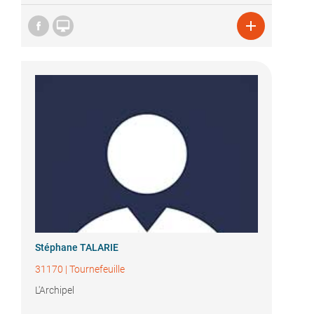


Stéphane TALARIE
31170
|
Tournefeuille
L'Archipel