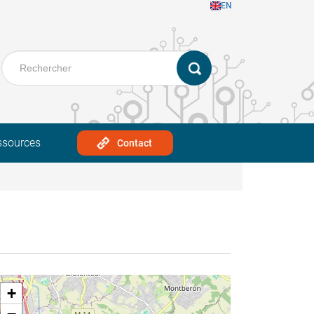
EN
ssources
Contact
+