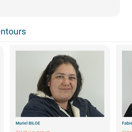
entours
Muriel BILOE
Fabi