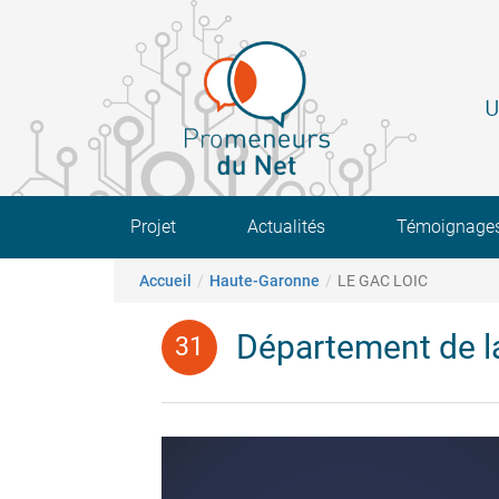
Aller
au
contenu
principal
U
Main navigation
Projet
Actualités
Témoignage
Fil d'Ariane
Accueil
Haute-Garonne
LE GAC LOIC
Département de l