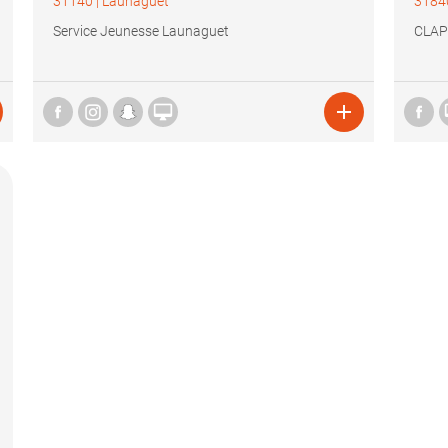
31140
|
Launaguet
3184
Service Jeunesse Launaguet
CLAP

