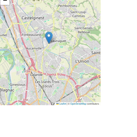
−
Leaflet
|
©
OpenStreetMap
contributors