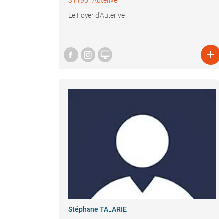
31190
|
Auterive
Le Foyer d'Auterive


Stéphane TALARIE