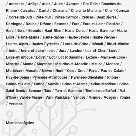
/
/
/
/
/
/
/
Ardennes
Ariège
Aube
Aude
Aveyron
Bas Rhin
Bouches-du-
/
/
/
/
/
/
Rhône
Calvados
Cantal
Charente
Charente-Maritime
Cher
Corrèze
/
/
/
/
/
/
Corse-du-Sud
Côte-d'Or
Côtes-d'Armor
Creuse
Deux Sèvres
/
/
/
/
/
/
/
Dordogne
Doubs
Drôme
Essonne
Eure
Eure-et-Loir
Finistère
/
/
/
/
/
/
Gard
Gers
Gironde
Haut-Rhin
Haute-Corse
Haute-Garonne
Haute-
/
/
/
/
/
Loire
Haute-Marne
Haute-Saône
Haute-Savoie
Haute-Vienne
/
/
/
/
Hautes-Alpes
Hautes-Pyrénées
Hauts-de-Seine
Hérault
Ille-et-Vilaine
/
/
/
/
/
/
/
/
Indre
Indre-et-Loire
Isère
Jura
Landes
Loir-et-Cher
Loire
/
/
/
/
/
/
Loire-Atlantique
Loiret
Lot
Lot et Garonne
Lozère
Maine-et-Loire
/
/
/
/
/
/
Manche
Marne
Mayenne
Meurthe-et-Moselle
Meuse
Monaco
/
/
/
/
/
/
/
/
Morbihan
Moselle
Nièvre
Nord
Oise
Orne
Paris
Pas-de-Calais
/
/
/
/
Puy-de-Dôme
Pyrénées-Atlantiques
Pyrénées-Orientales
Rhône
/
/
/
/
/
Saône-et-Loire
Sarthe
Savoie
Seine-et-Marne
Seine-Maritime
Seine-
/
/
/
/
/
Saint-Denis
Somme
Tarn
Tarn-et-Garonne
Territoire de Belfort
Val-
/
/
/
/
/
/
/
d'Oise
Val-de-Marne
Var
Vaucluse
Vendée
Vienne
Vosges
Yonne
/
Yvelines
Mentions légales