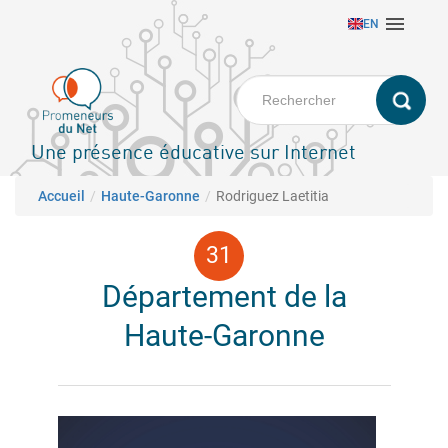
Aller

EN
au
contenu
principal
Une présence éducative sur Internet
Fil d'Ariane
Accueil
Haute-Garonne
Rodriguez Laetitia
Département de la
Haute-Garonne