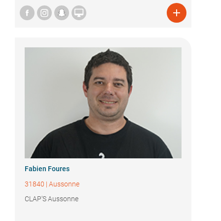


Fabien Foures
31840
|
Aussonne
CLAP'S Aussonne