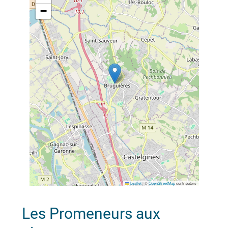
−
Leaflet
|
©
OpenStreetMap
contributors
Les Promeneurs aux