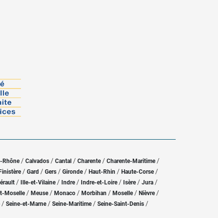
/
/
/
/
/
u-Rhône
Calvados
Cantal
Charente
Charente-Maritime
/
/
/
/
/
/
Finistère
Gard
Gers
Gironde
Haut-Rhin
Haute-Corse
/
/
/
/
/
/
érault
Ille-et-Vilaine
Indre
Indre-et-Loire
Isère
Jura
/
/
/
/
/
/
t-Moselle
Meuse
Monaco
Morbihan
Moselle
Nièvre
/
/
/
/
Seine-et-Marne
Seine-Maritime
Seine-Saint-Denis