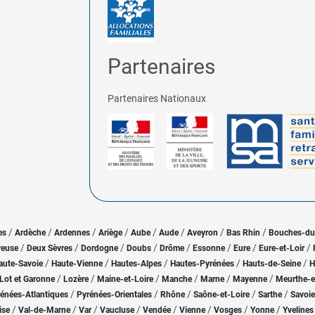
Partenaires
Partenaires Nationaux
/
/
/
/
/
/
/
/
es
Ardèche
Ardennes
Ariège
Aube
Aude
Aveyron
Bas Rhin
Bouches-d
/
/
/
/
/
/
/
/
reuse
Deux Sèvres
Dordogne
Doubs
Drôme
Essonne
Eure
Eure-et-Loir
/
/
/
/
/
aute-Savoie
Haute-Vienne
Hautes-Alpes
Hautes-Pyrénées
Hauts-de-Seine
H
/
/
/
/
/
/
Lot et Garonne
Lozère
Maine-et-Loire
Manche
Marne
Mayenne
Meurthe-e
/
/
/
/
/
énées-Atlantiques
Pyrénées-Orientales
Rhône
Saône-et-Loire
Sarthe
Savoie
/
/
/
/
/
/
/
/
ise
Val-de-Marne
Var
Vaucluse
Vendée
Vienne
Vosges
Yonne
Yvelines