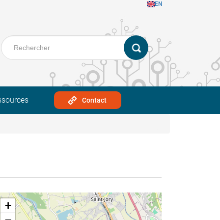
EN
ssources
Contact
+