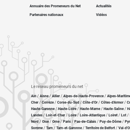
Annuaire des Promeneurs du Net
Actualités
Partenaires nationaux
Vidéos
Le réseau promeneurs du net
/
/
/
/
Ain
Aisne
Allier
Alpes-de-Haute-Provence
Alpes-Maritim
/
/
/
/
/
Cher
Corrèze
Corse-du-Sud
Côte-d'Or
Côtes-d'Armor
C
/
/
/
/
Haute-Garonne
Haute-Loire
Haute-Marne
Haute-Saône
H
/
/
/
/
/
/
Landes
Loir-et-Cher
Loire
Loire-Atlantique
Loiret
Lot
/
/
/
/
/
/
Nord
Oise
Orne
Paris
Pas-de-Calais
Puy-de-Dôme
Pyr
/
/
/
/
Somme
Tarn
Tarn-et-Garonne
Territoire de Belfort
Val-d'O