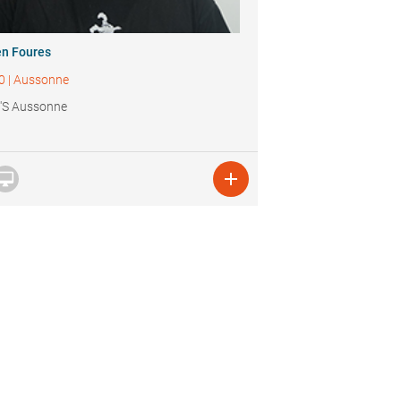
en Foures
0
|
Aussonne
'S Aussonne

