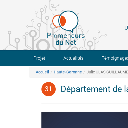
Aller
au
contenu
principal
U
Main navigation
Projet
Actualités
Témoignage
Fil d'Ariane
Accueil
Haute-Garonne
Julie ULAS GUILLAUM
Département de l