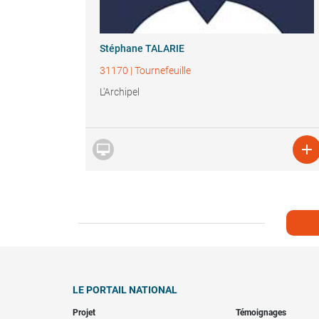
Stéphane TALARIE
31170
|
Tournefeuille
L'Archipel


LE PORTAIL NATIONAL
Projet
Témoignages