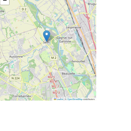
−
Leaflet
|
©
OpenStreetMap
contributors