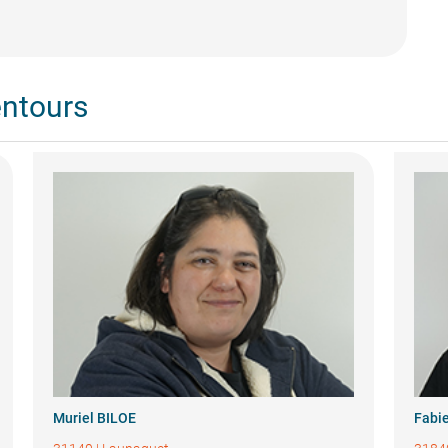
entours
Muriel BILOE
Fabi