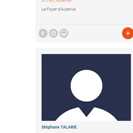
31190
|
Auterive
Le Foyer d'Auterive


Stéphane TALARIE