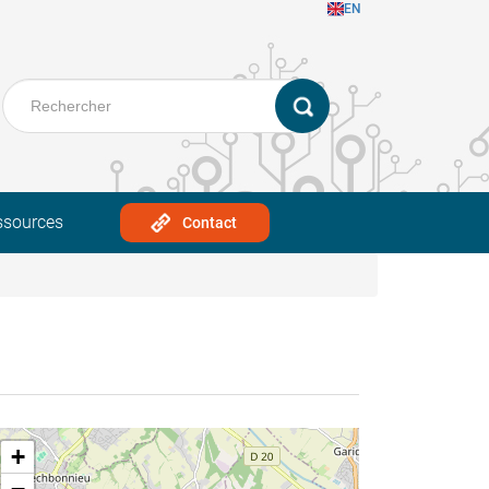
EN
ssources
Contact
+