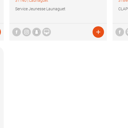
31140
|
Launaguet
3184
Service Jeunesse Launaguet
CLAP

