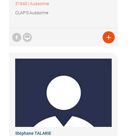
31840
|
Aussonne
CLAP'S Aussonne


Stéphane TALARIE