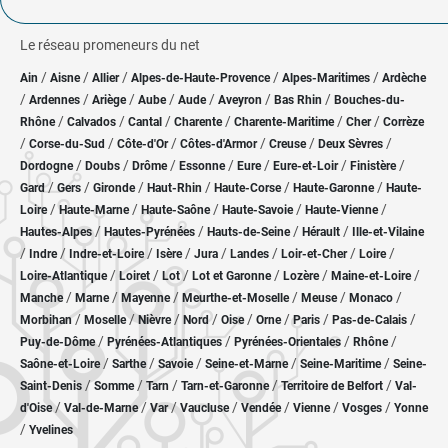
Le réseau promeneurs du net
/
/
/
/
/
Ain
Aisne
Allier
Alpes-de-Haute-Provence
Alpes-Maritimes
Ardèche
/
/
/
/
/
/
/
Ardennes
Ariège
Aube
Aude
Aveyron
Bas Rhin
Bouches-du-
/
/
/
/
/
/
Rhône
Calvados
Cantal
Charente
Charente-Maritime
Cher
Corrèze
/
/
/
/
/
/
Corse-du-Sud
Côte-d'Or
Côtes-d'Armor
Creuse
Deux Sèvres
/
/
/
/
/
/
/
Dordogne
Doubs
Drôme
Essonne
Eure
Eure-et-Loir
Finistère
/
/
/
/
/
/
Gard
Gers
Gironde
Haut-Rhin
Haute-Corse
Haute-Garonne
Haute-
/
/
/
/
/
Loire
Haute-Marne
Haute-Saône
Haute-Savoie
Haute-Vienne
/
/
/
/
Hautes-Alpes
Hautes-Pyrénées
Hauts-de-Seine
Hérault
Ille-et-Vilaine
/
/
/
/
/
/
/
/
Indre
Indre-et-Loire
Isère
Jura
Landes
Loir-et-Cher
Loire
/
/
/
/
/
/
Loire-Atlantique
Loiret
Lot
Lot et Garonne
Lozère
Maine-et-Loire
/
/
/
/
/
/
Manche
Marne
Mayenne
Meurthe-et-Moselle
Meuse
Monaco
/
/
/
/
/
/
/
/
Morbihan
Moselle
Nièvre
Nord
Oise
Orne
Paris
Pas-de-Calais
/
/
/
/
Puy-de-Dôme
Pyrénées-Atlantiques
Pyrénées-Orientales
Rhône
/
/
/
/
/
Saône-et-Loire
Sarthe
Savoie
Seine-et-Marne
Seine-Maritime
Seine-
/
/
/
/
/
Saint-Denis
Somme
Tarn
Tarn-et-Garonne
Territoire de Belfort
Val-
/
/
/
/
/
/
/
d'Oise
Val-de-Marne
Var
Vaucluse
Vendée
Vienne
Vosges
Yonne
/
Yvelines