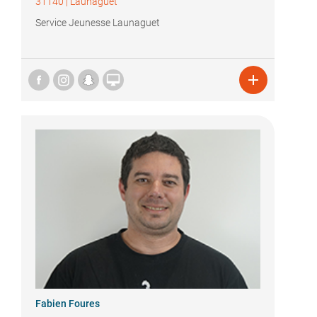
31140
|
Launaguet
Service Jeunesse Launaguet


Fabien Foures