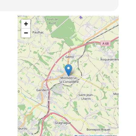
+
−
Leaflet
|
©
OpenStreetMap
contributors