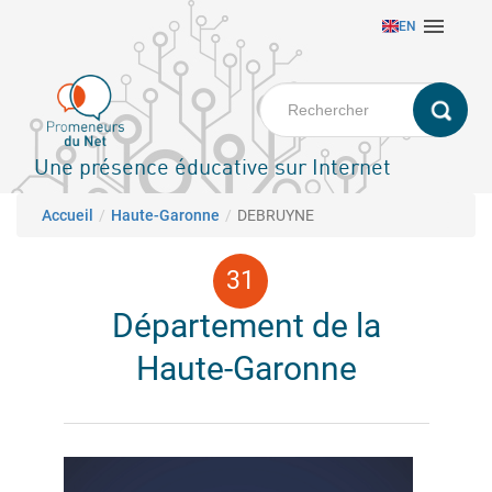
Aller

EN
au
contenu
principal
Une présence éducative sur Internet
Fil d'Ariane
Accueil
Haute-Garonne
DEBRUYNE
Département de la
Haute-Garonne