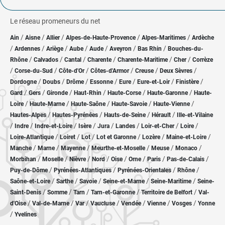
Le réseau promeneurs du net
/
/
/
/
/
Ain
Aisne
Allier
Alpes-de-Haute-Provence
Alpes-Maritimes
Ardèche
/
/
/
/
/
/
/
Ardennes
Ariège
Aube
Aude
Aveyron
Bas Rhin
Bouches-du-
/
/
/
/
/
/
Rhône
Calvados
Cantal
Charente
Charente-Maritime
Cher
Corrèze
/
/
/
/
/
/
Corse-du-Sud
Côte-d'Or
Côtes-d'Armor
Creuse
Deux Sèvres
/
/
/
/
/
/
/
Dordogne
Doubs
Drôme
Essonne
Eure
Eure-et-Loir
Finistère
/
/
/
/
/
/
Gard
Gers
Gironde
Haut-Rhin
Haute-Corse
Haute-Garonne
Haute-
/
/
/
/
/
Loire
Haute-Marne
Haute-Saône
Haute-Savoie
Haute-Vienne
/
/
/
/
Hautes-Alpes
Hautes-Pyrénées
Hauts-de-Seine
Hérault
Ille-et-Vilaine
/
/
/
/
/
/
/
/
Indre
Indre-et-Loire
Isère
Jura
Landes
Loir-et-Cher
Loire
/
/
/
/
/
/
Loire-Atlantique
Loiret
Lot
Lot et Garonne
Lozère
Maine-et-Loire
/
/
/
/
/
/
Manche
Marne
Mayenne
Meurthe-et-Moselle
Meuse
Monaco
/
/
/
/
/
/
/
/
Morbihan
Moselle
Nièvre
Nord
Oise
Orne
Paris
Pas-de-Calais
/
/
/
/
Puy-de-Dôme
Pyrénées-Atlantiques
Pyrénées-Orientales
Rhône
/
/
/
/
/
Saône-et-Loire
Sarthe
Savoie
Seine-et-Marne
Seine-Maritime
Seine-
/
/
/
/
/
Saint-Denis
Somme
Tarn
Tarn-et-Garonne
Territoire de Belfort
Val-
/
/
/
/
/
/
/
d'Oise
Val-de-Marne
Var
Vaucluse
Vendée
Vienne
Vosges
Yonne
/
Yvelines