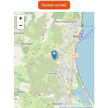
Envoyer un mail
+
−
Leaflet
|
©
OpenStreetMap
contributors