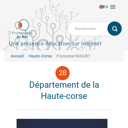
Aller

EN
au
contenu
principal
Une présence éducative sur Internet
Fil d'Ariane
Accueil
Haute-Corse
Françoise HUGUET
Département de la
Haute-corse