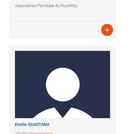
Association Familiale du Fium'Altu

Emilie QUASTANA
20240
|
Ghisonaccia