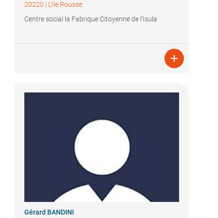
20220
|
L'Ile Rousse
Centre social la Fabrique Citoyenne de l'Isula

Gérard BANDINI