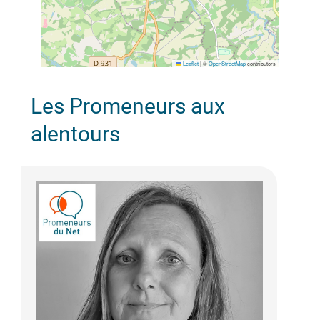
Leaflet
|
©
OpenStreetMap
contributors
Les Promeneurs aux
alentours