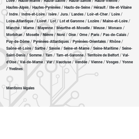
/
/
/
/
/
Loire
Haute-Marne
Haute-Saône
Haute-Savoie
Haute-Vienne
/
/
/
/
Hautes-Alpes
Hautes-Pyrénées
Hauts-de-Seine
Hérault
Ille-et-Vilaine
/
/
/
/
/
/
/
/
Indre
Indre-et-Loire
Isère
Jura
Landes
Loir-et-Cher
Loire
/
/
/
/
/
/
Loire-Atlantique
Loiret
Lot
Lot et Garonne
Lozère
Maine-et-Loire
/
/
/
/
/
/
Manche
Marne
Mayenne
Meurthe-et-Moselle
Meuse
Monaco
/
/
/
/
/
/
/
/
Morbihan
Moselle
Nièvre
Nord
Oise
Orne
Paris
Pas-de-Calais
/
/
/
/
Puy-de-Dôme
Pyrénées-Atlantiques
Pyrénées-Orientales
Rhône
/
/
/
/
/
Saône-et-Loire
Sarthe
Savoie
Seine-et-Marne
Seine-Maritime
Seine-
/
/
/
/
/
Saint-Denis
Somme
Tarn
Tarn-et-Garonne
Territoire de Belfort
Val-
/
/
/
/
/
/
/
d'Oise
Val-de-Marne
Var
Vaucluse
Vendée
Vienne
Vosges
Yonne
/
Yvelines
Mentions légales