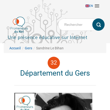
Aller

EN
au
contenu
principal
Une présence éducative sur Internet
Fil d'Ariane
Accueil
Gers
Sandrine Le Bihan
Département du Gers