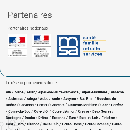
Partenaires
Partenaires Nationaux
Le réseau promeneurs du net
/
/
/
/
/
Ain
Aisne
Allier
Alpes-de-Haute-Provence
Alpes-Maritimes
Ardèche
/
/
/
/
/
/
/
Ardennes
Ariège
Aube
Aude
Aveyron
Bas Rhin
Bouches-du-
/
/
/
/
/
/
Rhône
Calvados
Cantal
Charente
Charente-Maritime
Cher
Corrèze
/
/
/
/
/
/
Corse-du-Sud
Côte-d'Or
Côtes-d'Armor
Creuse
Deux Sèvres
/
/
/
/
/
/
/
Dordogne
Doubs
Drôme
Essonne
Eure
Eure-et-Loir
Finistère
/
/
/
/
/
/
Gard
Gers
Gironde
Haut-Rhin
Haute-Corse
Haute-Garonne
Haute-