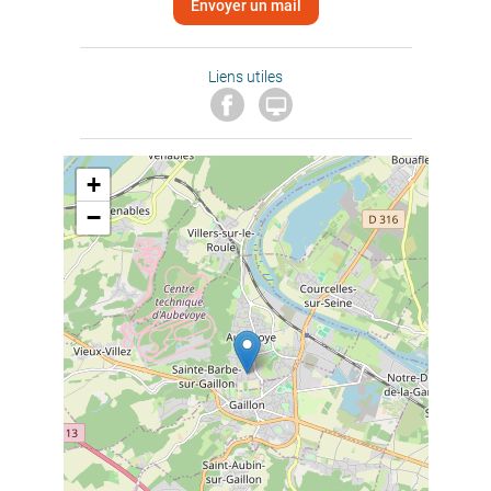
Envoyer un mail
Liens utiles

+
−