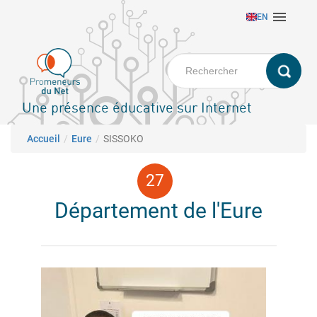
Aller

EN
au
contenu
principal
Une présence éducative sur Internet
Fil d'Ariane
Accueil
Eure
SISSOKO
Département de l'Eure