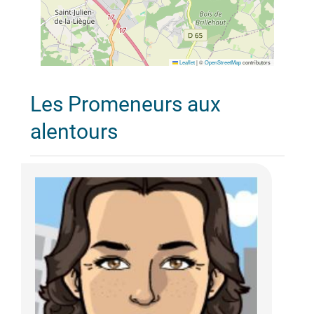
Leaflet
|
©
OpenStreetMap
contributors
Les Promeneurs aux
alentours