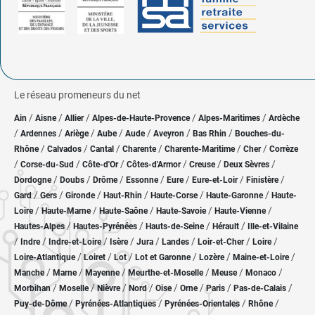
Le réseau promeneurs du net
/
/
/
/
/
Ain
Aisne
Allier
Alpes-de-Haute-Provence
Alpes-Maritimes
Ardèche
/
/
/
/
/
/
/
Ardennes
Ariège
Aube
Aude
Aveyron
Bas Rhin
Bouches-du-
/
/
/
/
/
/
Rhône
Calvados
Cantal
Charente
Charente-Maritime
Cher
Corrèze
/
/
/
/
/
/
Corse-du-Sud
Côte-d'Or
Côtes-d'Armor
Creuse
Deux Sèvres
/
/
/
/
/
/
/
Dordogne
Doubs
Drôme
Essonne
Eure
Eure-et-Loir
Finistère
/
/
/
/
/
/
Gard
Gers
Gironde
Haut-Rhin
Haute-Corse
Haute-Garonne
Haute-
/
/
/
/
/
Loire
Haute-Marne
Haute-Saône
Haute-Savoie
Haute-Vienne
/
/
/
/
Hautes-Alpes
Hautes-Pyrénées
Hauts-de-Seine
Hérault
Ille-et-Vilaine
/
/
/
/
/
/
/
/
Indre
Indre-et-Loire
Isère
Jura
Landes
Loir-et-Cher
Loire
/
/
/
/
/
/
Loire-Atlantique
Loiret
Lot
Lot et Garonne
Lozère
Maine-et-Loire
/
/
/
/
/
/
Manche
Marne
Mayenne
Meurthe-et-Moselle
Meuse
Monaco
/
/
/
/
/
/
/
/
Morbihan
Moselle
Nièvre
Nord
Oise
Orne
Paris
Pas-de-Calais
/
/
/
/
Puy-de-Dôme
Pyrénées-Atlantiques
Pyrénées-Orientales
Rhône