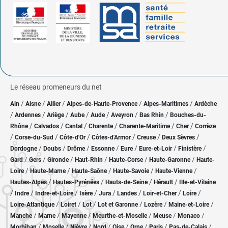
Le réseau promeneurs du net
/
/
/
/
/
Ain
Aisne
Allier
Alpes-de-Haute-Provence
Alpes-Maritimes
Ardèche
/
/
/
/
/
/
/
Ardennes
Ariège
Aube
Aude
Aveyron
Bas Rhin
Bouches-du-
/
/
/
/
/
/
Rhône
Calvados
Cantal
Charente
Charente-Maritime
Cher
Corrèze
/
/
/
/
/
/
Corse-du-Sud
Côte-d'Or
Côtes-d'Armor
Creuse
Deux Sèvres
/
/
/
/
/
/
/
Dordogne
Doubs
Drôme
Essonne
Eure
Eure-et-Loir
Finistère
/
/
/
/
/
/
Gard
Gers
Gironde
Haut-Rhin
Haute-Corse
Haute-Garonne
Haute-
/
/
/
/
/
Loire
Haute-Marne
Haute-Saône
Haute-Savoie
Haute-Vienne
/
/
/
/
Hautes-Alpes
Hautes-Pyrénées
Hauts-de-Seine
Hérault
Ille-et-Vilaine
/
/
/
/
/
/
/
/
Indre
Indre-et-Loire
Isère
Jura
Landes
Loir-et-Cher
Loire
/
/
/
/
/
/
Loire-Atlantique
Loiret
Lot
Lot et Garonne
Lozère
Maine-et-Loire
/
/
/
/
/
/
Manche
Marne
Mayenne
Meurthe-et-Moselle
Meuse
Monaco
/
/
/
/
/
/
/
/
Morbihan
Moselle
Nièvre
Nord
Oise
Orne
Paris
Pas-de-Calais