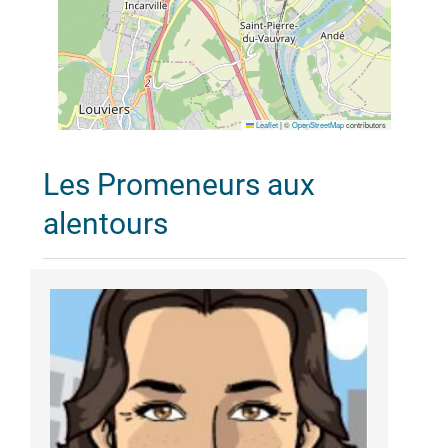
Leaflet
|
©
OpenStreetMap
contributors
Les Promeneurs aux
alentours