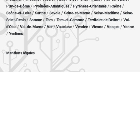
/
/
/
/
Puy-de-Dôme
Pyrénées-Atlantiques
Pyrénées-Orientales
Rhône
/
/
/
/
/
Saône-et-Loire
Sarthe
Savoie
Seine-et-Marne
Seine-Maritime
Seine-
/
/
/
/
/
Saint-Denis
Somme
Tarn
Tarn-et-Garonne
Territoire de Belfort
Val-
/
/
/
/
/
/
/
d'Oise
Val-de-Marne
Var
Vaucluse
Vendée
Vienne
Vosges
Yonne
/
Yvelines
Mentions légales