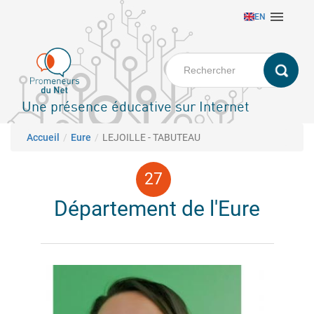
Aller

EN
au
contenu
principal
Une présence éducative sur Internet
Fil d'Ariane
Accueil
Eure
LEJOILLE - TABUTEAU
Département de l'Eure