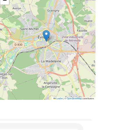
−
Leaflet
|
©
OpenStreetMap
contributors