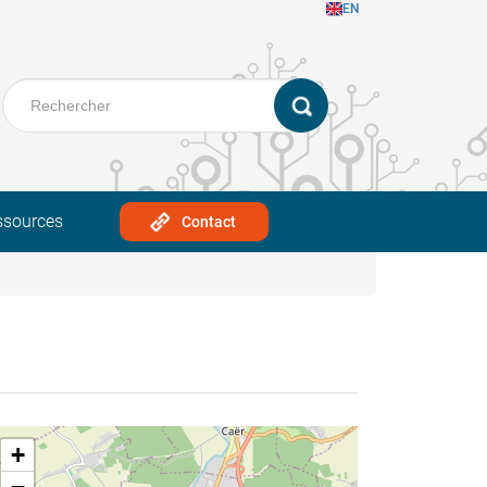
EN
ssources
Contact
+