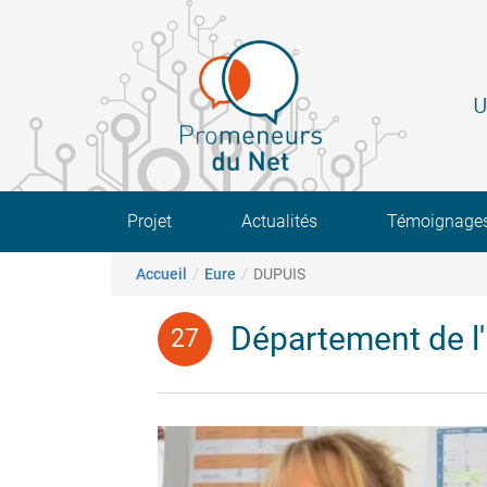
Aller
au
contenu
principal
U
Main navigation
Projet
Actualités
Témoignage
Fil d'Ariane
Accueil
Eure
DUPUIS
Département de l