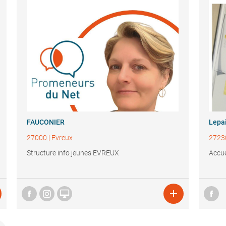
FAUCONIER
Lepai
27000
|
Evreux
2723
Structure info jeunes EVREUX
Accue

