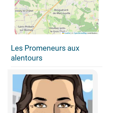
Leaflet
|
©
OpenStreetMap
contributors
Les Promeneurs aux
alentours