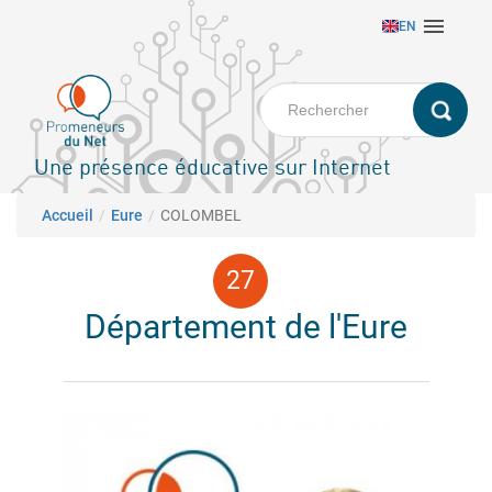
Aller

EN
au
contenu
principal
Une présence éducative sur Internet
Fil d'Ariane
Accueil
Eure
COLOMBEL
Département de l'Eure