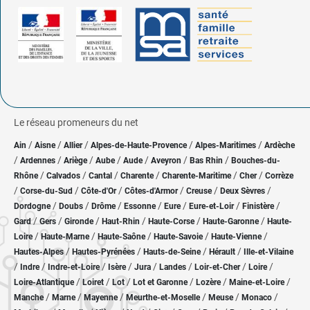
Le réseau promeneurs du net
/
/
/
/
/
Ain
Aisne
Allier
Alpes-de-Haute-Provence
Alpes-Maritimes
Ardèche
/
/
/
/
/
/
/
Ardennes
Ariège
Aube
Aude
Aveyron
Bas Rhin
Bouches-du-
/
/
/
/
/
/
Rhône
Calvados
Cantal
Charente
Charente-Maritime
Cher
Corrèze
/
/
/
/
/
/
Corse-du-Sud
Côte-d'Or
Côtes-d'Armor
Creuse
Deux Sèvres
/
/
/
/
/
/
/
Dordogne
Doubs
Drôme
Essonne
Eure
Eure-et-Loir
Finistère
/
/
/
/
/
/
Gard
Gers
Gironde
Haut-Rhin
Haute-Corse
Haute-Garonne
Haute-
/
/
/
/
/
Loire
Haute-Marne
Haute-Saône
Haute-Savoie
Haute-Vienne
/
/
/
/
Hautes-Alpes
Hautes-Pyrénées
Hauts-de-Seine
Hérault
Ille-et-Vilaine
/
/
/
/
/
/
/
/
Indre
Indre-et-Loire
Isère
Jura
Landes
Loir-et-Cher
Loire
/
/
/
/
/
/
Loire-Atlantique
Loiret
Lot
Lot et Garonne
Lozère
Maine-et-Loire
/
/
/
/
/
/
Manche
Marne
Mayenne
Meurthe-et-Moselle
Meuse
Monaco