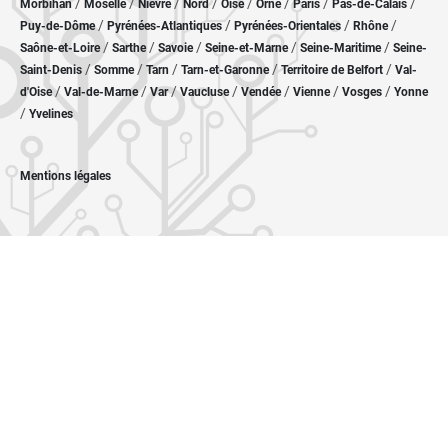
/
/
/
/
/
/
/
/
Morbihan
Moselle
Nièvre
Nord
Oise
Orne
Paris
Pas-de-Calais
/
/
/
/
Puy-de-Dôme
Pyrénées-Atlantiques
Pyrénées-Orientales
Rhône
/
/
/
/
/
Saône-et-Loire
Sarthe
Savoie
Seine-et-Marne
Seine-Maritime
Seine-
/
/
/
/
/
Saint-Denis
Somme
Tarn
Tarn-et-Garonne
Territoire de Belfort
Val-
/
/
/
/
/
/
/
d'Oise
Val-de-Marne
Var
Vaucluse
Vendée
Vienne
Vosges
Yonne
/
Yvelines
Mentions légales