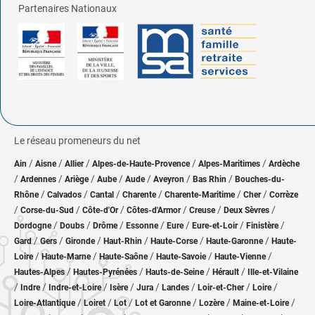
Partenaires Nationaux
Le réseau promeneurs du net
/
/
/
/
/
Ain
Aisne
Allier
Alpes-de-Haute-Provence
Alpes-Maritimes
Ardèche
/
/
/
/
/
/
/
Ardennes
Ariège
Aube
Aude
Aveyron
Bas Rhin
Bouches-du-
/
/
/
/
/
/
Rhône
Calvados
Cantal
Charente
Charente-Maritime
Cher
Corrèze
/
/
/
/
/
/
Corse-du-Sud
Côte-d'Or
Côtes-d'Armor
Creuse
Deux Sèvres
/
/
/
/
/
/
/
Dordogne
Doubs
Drôme
Essonne
Eure
Eure-et-Loir
Finistère
/
/
/
/
/
/
Gard
Gers
Gironde
Haut-Rhin
Haute-Corse
Haute-Garonne
Haute-
/
/
/
/
/
Loire
Haute-Marne
Haute-Saône
Haute-Savoie
Haute-Vienne
/
/
/
/
Hautes-Alpes
Hautes-Pyrénées
Hauts-de-Seine
Hérault
Ille-et-Vilaine
/
/
/
/
/
/
/
/
Indre
Indre-et-Loire
Isère
Jura
Landes
Loir-et-Cher
Loire
/
/
/
/
/
/
Loire-Atlantique
Loiret
Lot
Lot et Garonne
Lozère
Maine-et-Loire