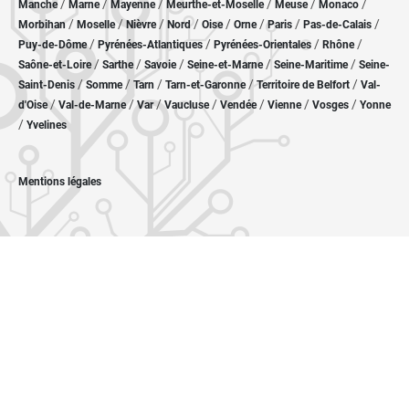
/
/
/
/
/
/
Manche
Marne
Mayenne
Meurthe-et-Moselle
Meuse
Monaco
/
/
/
/
/
/
/
/
Morbihan
Moselle
Nièvre
Nord
Oise
Orne
Paris
Pas-de-Calais
/
/
/
/
Puy-de-Dôme
Pyrénées-Atlantiques
Pyrénées-Orientales
Rhône
/
/
/
/
/
Saône-et-Loire
Sarthe
Savoie
Seine-et-Marne
Seine-Maritime
Seine-
/
/
/
/
/
Saint-Denis
Somme
Tarn
Tarn-et-Garonne
Territoire de Belfort
Val-
/
/
/
/
/
/
/
d'Oise
Val-de-Marne
Var
Vaucluse
Vendée
Vienne
Vosges
Yonne
/
Yvelines
Mentions légales