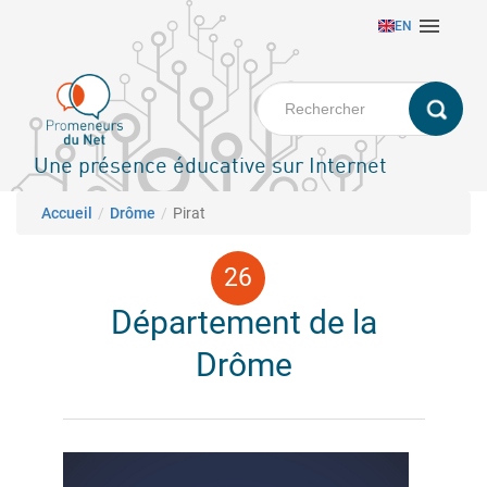
Aller

EN
au
contenu
principal
Une présence éducative sur Internet
Fil d'Ariane
Accueil
Drôme
Pirat
Département de la
Drôme