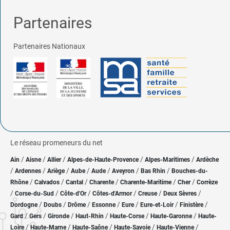
Partenaires
Partenaires Nationaux
Le réseau promeneurs du net
/
/
/
/
/
Ain
Aisne
Allier
Alpes-de-Haute-Provence
Alpes-Maritimes
Ardèche
/
/
/
/
/
/
/
Ardennes
Ariège
Aube
Aude
Aveyron
Bas Rhin
Bouches-du-
/
/
/
/
/
/
Rhône
Calvados
Cantal
Charente
Charente-Maritime
Cher
Corrèze
/
/
/
/
/
/
Corse-du-Sud
Côte-d'Or
Côtes-d'Armor
Creuse
Deux Sèvres
/
/
/
/
/
/
/
Dordogne
Doubs
Drôme
Essonne
Eure
Eure-et-Loir
Finistère
/
/
/
/
/
/
Gard
Gers
Gironde
Haut-Rhin
Haute-Corse
Haute-Garonne
Haute-
/
/
/
/
/
Loire
Haute-Marne
Haute-Saône
Haute-Savoie
Haute-Vienne