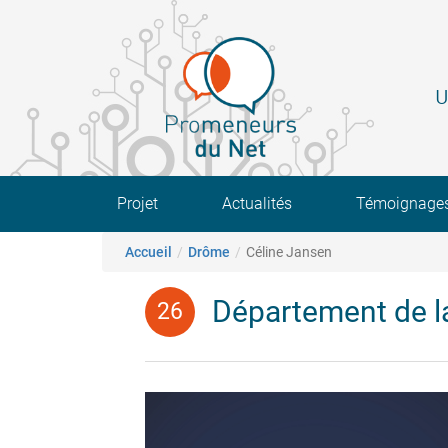
Aller
au
contenu
principal
U
Main navigation
Projet
Actualités
Témoignage
Fil d'Ariane
Accueil
Drôme
Céline Jansen
Département de 