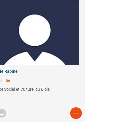
ie Rabine
0
|
Die
e Social et Culturel du Diois

