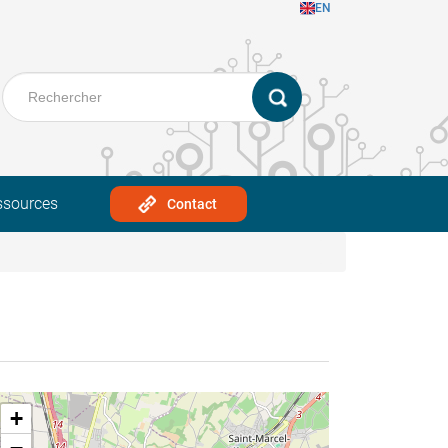
EN
ssources
Contact
+