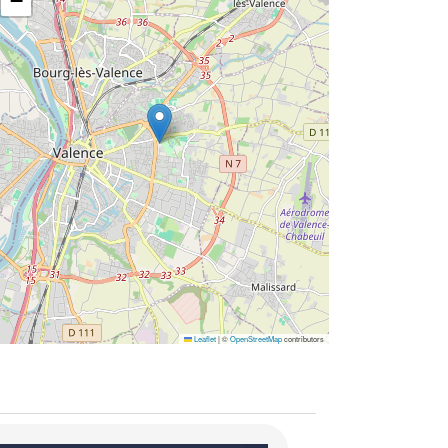
−
Leaflet
|
©
OpenStreetMap
contributors