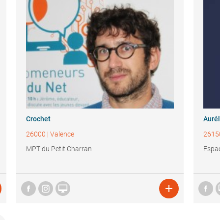
Crochet
Aurél
26000
|
Valence
2615
MPT du Petit Charran
Espac

