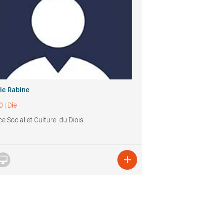
ie Rabine
0
|
Die
e Social et Culturel du Diois

