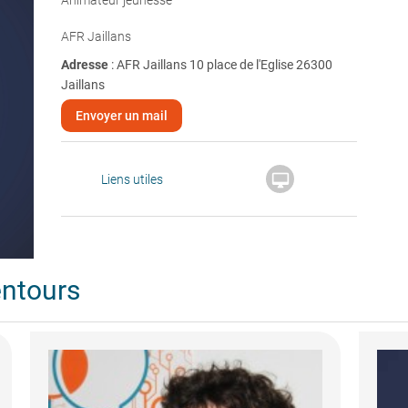
Animateur jeunesse
AFR Jaillans
Adresse
: AFR Jaillans 10 place de l'Eglise 26300
Jaillans
Envoyer un mail

Liens utiles
entours