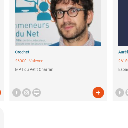
Crochet
Aurél
26000
|
Valence
2615
MPT du Petit Charran
Espac

