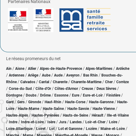
Partenaires Nationaux
Le réseau promeneurs du net
/
/
/
/
/
Ain
Aisne
Allier
Alpes-de-Haute-Provence
Alpes-Maritimes
Ardèche
/
/
/
/
/
/
/
Ardennes
Ariège
Aube
Aude
Aveyron
Bas Rhin
Bouches-du-
/
/
/
/
/
/
Rhône
Calvados
Cantal
Charente
Charente-Maritime
Cher
Corrèze
/
/
/
/
/
/
Corse-du-Sud
Côte-d'Or
Côtes-d'Armor
Creuse
Deux Sèvres
/
/
/
/
/
/
/
Dordogne
Doubs
Drôme
Essonne
Eure
Eure-et-Loir
Finistère
/
/
/
/
/
/
Gard
Gers
Gironde
Haut-Rhin
Haute-Corse
Haute-Garonne
Haute-
/
/
/
/
/
Loire
Haute-Marne
Haute-Saône
Haute-Savoie
Haute-Vienne
/
/
/
/
Hautes-Alpes
Hautes-Pyrénées
Hauts-de-Seine
Hérault
Ille-et-Vilaine
/
/
/
/
/
/
/
/
Indre
Indre-et-Loire
Isère
Jura
Landes
Loir-et-Cher
Loire
/
/
/
/
/
/
Loire-Atlantique
Loiret
Lot
Lot et Garonne
Lozère
Maine-et-Loire
/
/
/
/
/
/
Manche
Marne
Mayenne
Meurthe-et-Moselle
Meuse
Monaco