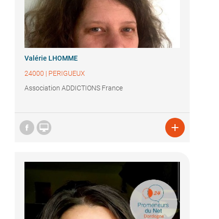
Valérie LHOMME
24000
|
PERIGUEUX
Association ADDICTIONS France

