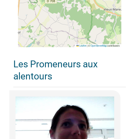
Leaflet
|
©
OpenStreetMap
contributors
Les Promeneurs aux
alentours