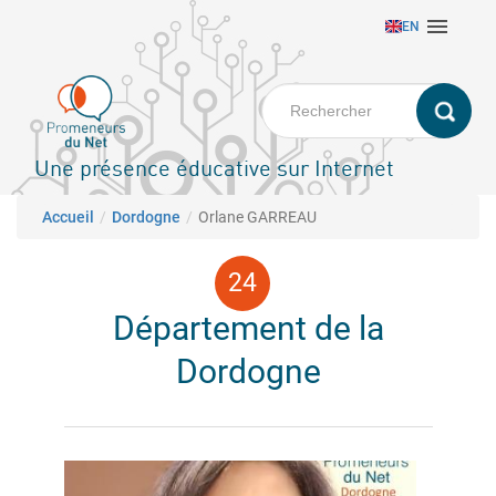
Aller

EN
au
contenu
principal
Une présence éducative sur Internet
Fil d'Ariane
Accueil
Dordogne
Orlane GARREAU
Département de la
Dordogne