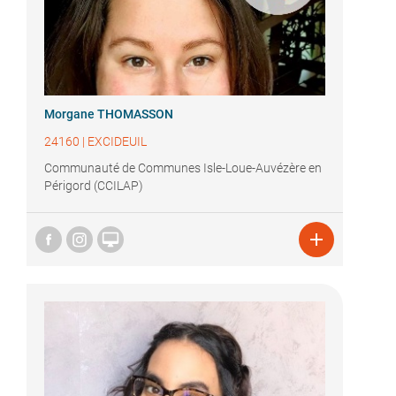
Morgane THOMASSON
24160
|
EXCIDEUIL
Communauté de Communes Isle-Loue-Auvézère en
Périgord (CCILAP)

