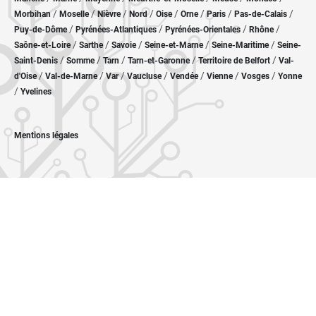
/
/
/
/
/
/
/
/
Morbihan
Moselle
Nièvre
Nord
Oise
Orne
Paris
Pas-de-Calais
/
/
/
/
Puy-de-Dôme
Pyrénées-Atlantiques
Pyrénées-Orientales
Rhône
/
/
/
/
/
Saône-et-Loire
Sarthe
Savoie
Seine-et-Marne
Seine-Maritime
Seine-
/
/
/
/
/
Saint-Denis
Somme
Tarn
Tarn-et-Garonne
Territoire de Belfort
Val-
/
/
/
/
/
/
/
d'Oise
Val-de-Marne
Var
Vaucluse
Vendée
Vienne
Vosges
Yonne
/
Yvelines
Mentions légales