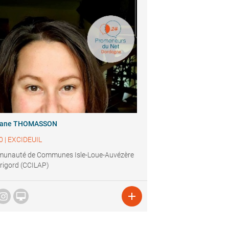
gane THOMASSON
0
|
EXCIDEUIL
unauté de Communes Isle-Loue-Auvézère
rigord (CCILAP)

