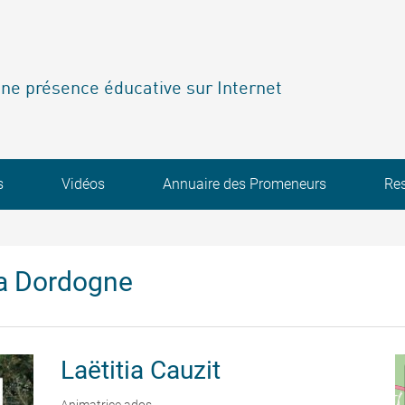
ne présence éducative sur Internet
s
Vidéos
Annuaire des Promeneurs
Re
a Dordogne
Laëtitia
Cauzit