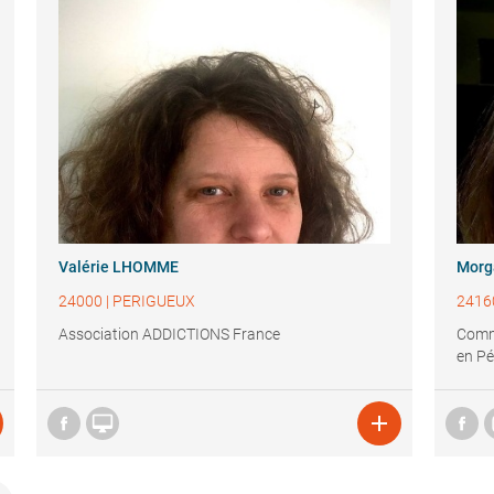
Valérie LHOMME
Mor
24000
|
PERIGUEUX
2416
Association ADDICTIONS France
Comm
en Pé

