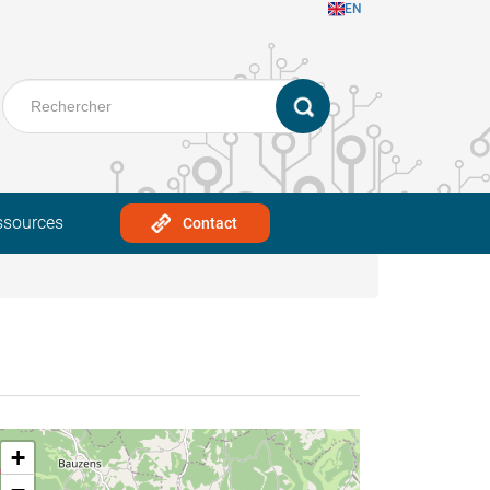
EN
ssources
Contact
+