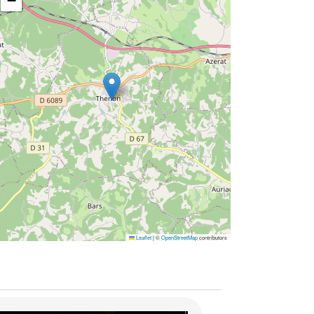
−
Leaflet
|
©
OpenStreetMap
contributors