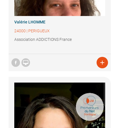
Valérie LHOMME
24000
|
PERIGUEUX
Association ADDICTIONS France

