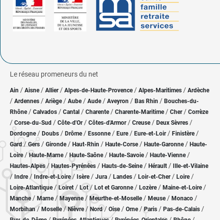
Le réseau promeneurs du net
/
/
/
/
/
Ain
Aisne
Allier
Alpes-de-Haute-Provence
Alpes-Maritimes
Ardèche
/
/
/
/
/
/
/
Ardennes
Ariège
Aube
Aude
Aveyron
Bas Rhin
Bouches-du-
/
/
/
/
/
/
Rhône
Calvados
Cantal
Charente
Charente-Maritime
Cher
Corrèze
/
/
/
/
/
/
Corse-du-Sud
Côte-d'Or
Côtes-d'Armor
Creuse
Deux Sèvres
/
/
/
/
/
/
/
Dordogne
Doubs
Drôme
Essonne
Eure
Eure-et-Loir
Finistère
/
/
/
/
/
/
Gard
Gers
Gironde
Haut-Rhin
Haute-Corse
Haute-Garonne
Haute-
/
/
/
/
/
Loire
Haute-Marne
Haute-Saône
Haute-Savoie
Haute-Vienne
/
/
/
/
Hautes-Alpes
Hautes-Pyrénées
Hauts-de-Seine
Hérault
Ille-et-Vilaine
/
/
/
/
/
/
/
/
Indre
Indre-et-Loire
Isère
Jura
Landes
Loir-et-Cher
Loire
/
/
/
/
/
/
Loire-Atlantique
Loiret
Lot
Lot et Garonne
Lozère
Maine-et-Loire
/
/
/
/
/
/
Manche
Marne
Mayenne
Meurthe-et-Moselle
Meuse
Monaco
/
/
/
/
/
/
/
/
Morbihan
Moselle
Nièvre
Nord
Oise
Orne
Paris
Pas-de-Calais
/
/
/
/