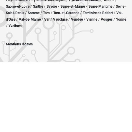
Puy-de-Dôme
Pyrénées-Atlantiques
Pyrénées-Orientales
Rhône
/
/
/
/
/
Saône-et-Loire
Sarthe
Savoie
Seine-et-Marne
Seine-Maritime
Seine-
/
/
/
/
/
Saint-Denis
Somme
Tarn
Tarn-et-Garonne
Territoire de Belfort
Val-
/
/
/
/
/
/
/
d'Oise
Val-de-Marne
Var
Vaucluse
Vendée
Vienne
Vosges
Yonne
/
Yvelines
Mentions légales