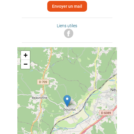
Envoyer un mail
Liens utiles
+
−