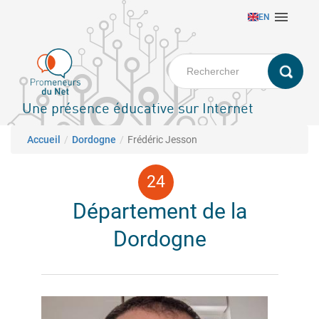
Aller

EN
au
contenu
principal
Une présence éducative sur Internet
Fil d'Ariane
Accueil
Dordogne
Frédéric Jesson
Département de la
Dordogne