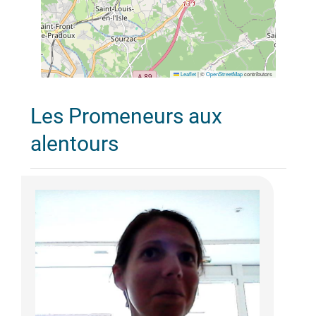
Leaflet
|
©
OpenStreetMap
contributors
Les Promeneurs aux
alentours