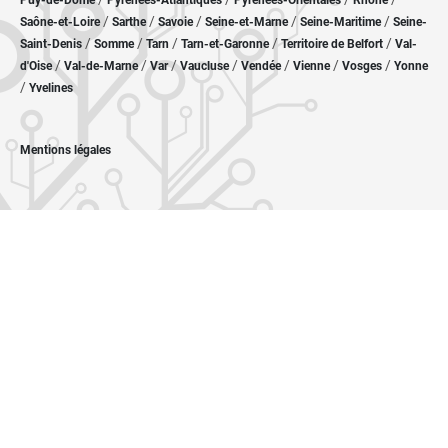
Puy-de-Dôme
Pyrénées-Atlantiques
Pyrénées-Orientales
Rhône
/
/
/
/
/
Saône-et-Loire
Sarthe
Savoie
Seine-et-Marne
Seine-Maritime
Seine-
/
/
/
/
/
Saint-Denis
Somme
Tarn
Tarn-et-Garonne
Territoire de Belfort
Val-
/
/
/
/
/
/
/
d'Oise
Val-de-Marne
Var
Vaucluse
Vendée
Vienne
Vosges
Yonne
/
Yvelines
Mentions légales