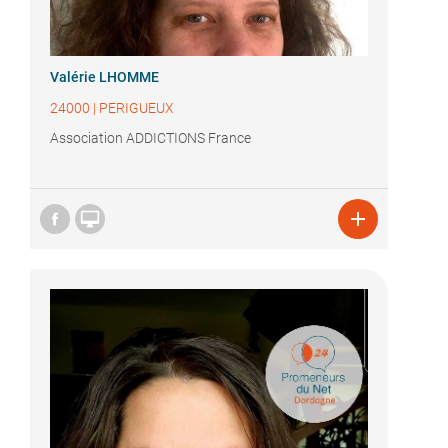
Valérie LHOMME
24000
|
PERIGUEUX
Association ADDICTIONS France

