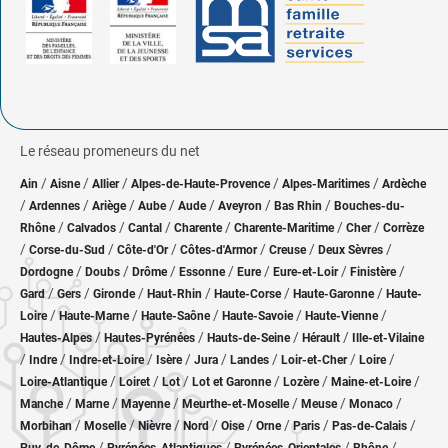
Le réseau promeneurs du net
/
/
/
/
/
Ain
Aisne
Allier
Alpes-de-Haute-Provence
Alpes-Maritimes
Ardèche
/
/
/
/
/
/
/
Ardennes
Ariège
Aube
Aude
Aveyron
Bas Rhin
Bouches-du-
/
/
/
/
/
/
Rhône
Calvados
Cantal
Charente
Charente-Maritime
Cher
Corrèze
/
/
/
/
/
/
Corse-du-Sud
Côte-d'Or
Côtes-d'Armor
Creuse
Deux Sèvres
/
/
/
/
/
/
/
Dordogne
Doubs
Drôme
Essonne
Eure
Eure-et-Loir
Finistère
/
/
/
/
/
/
Gard
Gers
Gironde
Haut-Rhin
Haute-Corse
Haute-Garonne
Haute-
/
/
/
/
/
Loire
Haute-Marne
Haute-Saône
Haute-Savoie
Haute-Vienne
/
/
/
/
Hautes-Alpes
Hautes-Pyrénées
Hauts-de-Seine
Hérault
Ille-et-Vilaine
/
/
/
/
/
/
/
/
Indre
Indre-et-Loire
Isère
Jura
Landes
Loir-et-Cher
Loire
/
/
/
/
/
/
Loire-Atlantique
Loiret
Lot
Lot et Garonne
Lozère
Maine-et-Loire
/
/
/
/
/
/
Manche
Marne
Mayenne
Meurthe-et-Moselle
Meuse
Monaco
/
/
/
/
/
/
/
/
Morbihan
Moselle
Nièvre
Nord
Oise
Orne
Paris
Pas-de-Calais
/
/
/
/