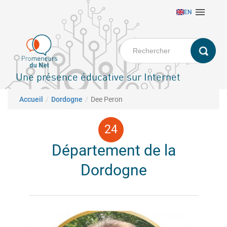
Aller

EN
au
contenu
principal
Une présence éducative sur Internet
Fil d'Ariane
Accueil
Dordogne
Dee Peron
Département de la
Dordogne