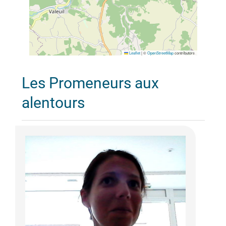
Leaflet
|
©
OpenStreetMap
contributors
Les Promeneurs aux
alentours