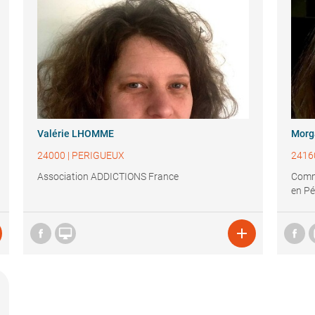
Valérie LHOMME
Mor
24000
|
PERIGUEUX
2416
Association ADDICTIONS France
Comm
en Pé

