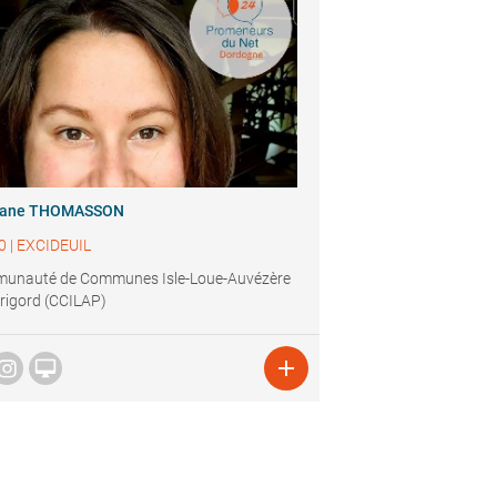
gane THOMASSON
0
|
EXCIDEUIL
unauté de Communes Isle-Loue-Auvézère
rigord (CCILAP)

