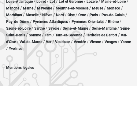
/
/
/
/
/
/
Loire-Atlantique
Loiret
Lot
Lot et Garonne
Lozère
Maine-et-Loire
/
/
/
/
/
/
Manche
Marne
Mayenne
Meurthe-et-Moselle
Meuse
Monaco
/
/
/
/
/
/
/
/
Morbihan
Moselle
Nièvre
Nord
Oise
Orne
Paris
Pas-de-Calais
/
/
/
/
Puy-de-Dôme
Pyrénées-Atlantiques
Pyrénées-Orientales
Rhône
/
/
/
/
/
Saône-et-Loire
Sarthe
Savoie
Seine-et-Marne
Seine-Maritime
Seine-
/
/
/
/
/
Saint-Denis
Somme
Tarn
Tarn-et-Garonne
Territoire de Belfort
Val-
/
/
/
/
/
/
/
d'Oise
Val-de-Marne
Var
Vaucluse
Vendée
Vienne
Vosges
Yonne
/
Yvelines
Mentions légales