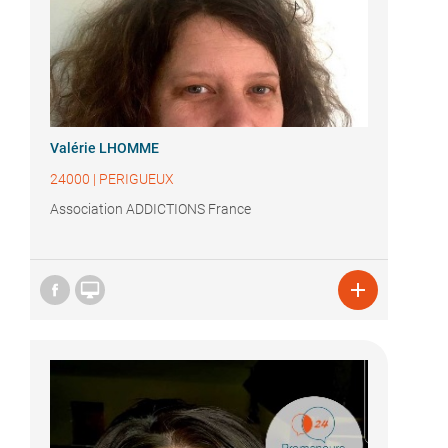
Valérie LHOMME
24000
|
PERIGUEUX
Association ADDICTIONS France

