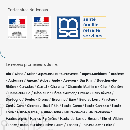
Partenaires Nationaux
Le réseau promeneurs du net
/
/
/
/
/
Ain
Aisne
Allier
Alpes-de-Haute-Provence
Alpes-Maritimes
Ardèche
/
/
/
/
/
/
/
Ardennes
Ariège
Aube
Aude
Aveyron
Bas Rhin
Bouches-du-
/
/
/
/
/
/
Rhône
Calvados
Cantal
Charente
Charente-Maritime
Cher
Corrèze
/
/
/
/
/
/
Corse-du-Sud
Côte-d'Or
Côtes-d'Armor
Creuse
Deux Sèvres
/
/
/
/
/
/
/
Dordogne
Doubs
Drôme
Essonne
Eure
Eure-et-Loir
Finistère
/
/
/
/
/
/
Gard
Gers
Gironde
Haut-Rhin
Haute-Corse
Haute-Garonne
Haute-
/
/
/
/
/
Loire
Haute-Marne
Haute-Saône
Haute-Savoie
Haute-Vienne
/
/
/
/
Hautes-Alpes
Hautes-Pyrénées
Hauts-de-Seine
Hérault
Ille-et-Vilaine
/
/
/
/
/
/
/
/
Indre
Indre-et-Loire
Isère
Jura
Landes
Loir-et-Cher
Loire