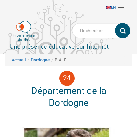
Aller

EN
au
contenu
principal
Une présence éducative sur Internet
Fil d'Ariane
Accueil
Dordogne
BIALE
Département de la
Dordogne