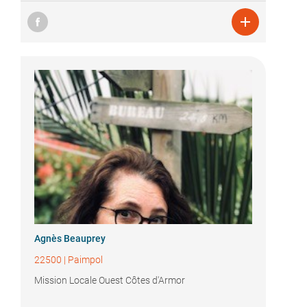

Agnès Beauprey
22500
|
Paimpol
Mission Locale Ouest Côtes d'Armor