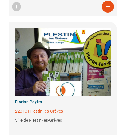

Florian Paytra
22310
|
Plestin-les-Grèves
Ville de Plestin-les-Grèves