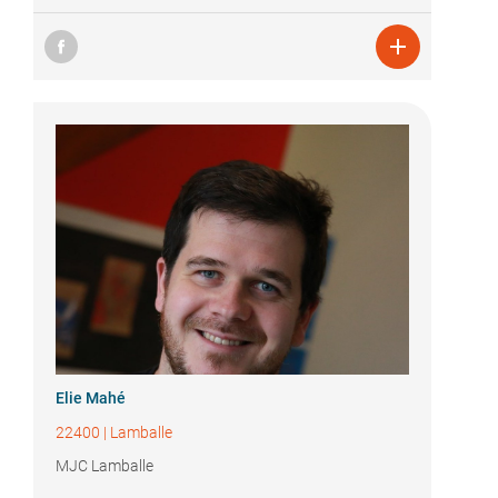

Elie Mahé
22400
|
Lamballe
MJC Lamballe