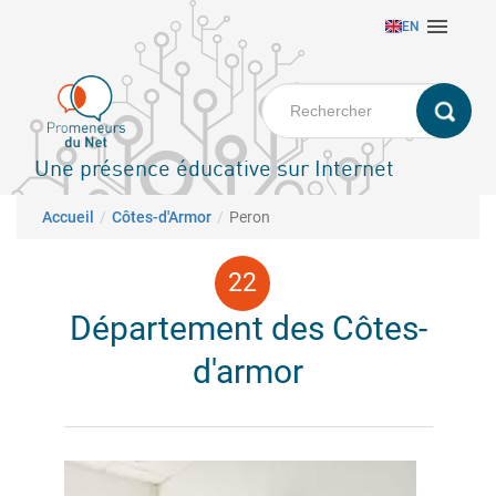
Aller

EN
au
contenu
principal
Une présence éducative sur Internet
Fil d'Ariane
Accueil
Côtes-d'Armor
Peron
Département des Côtes-
d'armor