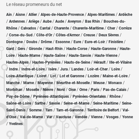
Le réseau promeneurs du net
/
/
/
/
/
Ain
Aisne
Allier
Alpes-de-Haute-Provence
Alpes-Maritimes
Ardèche
/
/
/
/
/
/
/
Ardennes
Ariège
Aube
Aude
Aveyron
Bas Rhin
Bouches-du-
/
/
/
/
/
/
Rhône
Calvados
Cantal
Charente
Charente-Maritime
Cher
Corrèze
/
/
/
/
/
/
Corse-du-Sud
Côte-d'Or
Côtes-d'Armor
Creuse
Deux Sèvres
/
/
/
/
/
/
/
Dordogne
Doubs
Drôme
Essonne
Eure
Eure-et-Loir
Finistère
/
/
/
/
/
/
Gard
Gers
Gironde
Haut-Rhin
Haute-Corse
Haute-Garonne
Haute-
/
/
/
/
/
Loire
Haute-Marne
Haute-Saône
Haute-Savoie
Haute-Vienne
/
/
/
/
Hautes-Alpes
Hautes-Pyrénées
Hauts-de-Seine
Hérault
Ille-et-Vilaine
/
/
/
/
/
/
/
/
Indre
Indre-et-Loire
Isère
Jura
Landes
Loir-et-Cher
Loire
/
/
/
/
/
/
Loire-Atlantique
Loiret
Lot
Lot et Garonne
Lozère
Maine-et-Loire
/
/
/
/
/
/
Manche
Marne
Mayenne
Meurthe-et-Moselle
Meuse
Monaco
/
/
/
/
/
/
/
/
Morbihan
Moselle
Nièvre
Nord
Oise
Orne
Paris
Pas-de-Calais
/
/
/
/
Puy-de-Dôme
Pyrénées-Atlantiques
Pyrénées-Orientales
Rhône
/
/
/
/
/
Saône-et-Loire
Sarthe
Savoie
Seine-et-Marne
Seine-Maritime
Seine-
/
/
/
/
/
Saint-Denis
Somme
Tarn
Tarn-et-Garonne
Territoire de Belfort
Val-
/
/
/
/
/
/
/
d'Oise
Val-de-Marne
Var
Vaucluse
Vendée
Vienne
Vosges
Yonne
/
Yvelines