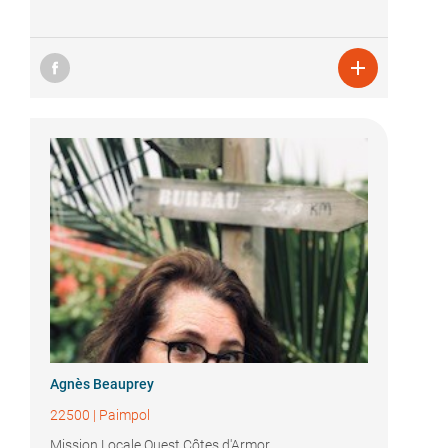

Agnès Beauprey
22500
|
Paimpol
Mission Locale Ouest Côtes d'Armor