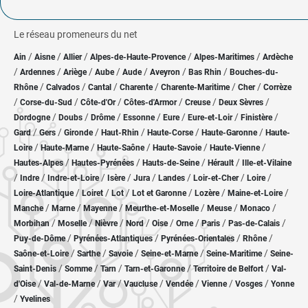
Le réseau promeneurs du net
/
/
/
/
/
Ain
Aisne
Allier
Alpes-de-Haute-Provence
Alpes-Maritimes
Ardèche
/
/
/
/
/
/
/
Ardennes
Ariège
Aube
Aude
Aveyron
Bas Rhin
Bouches-du-
/
/
/
/
/
/
Rhône
Calvados
Cantal
Charente
Charente-Maritime
Cher
Corrèze
/
/
/
/
/
/
Corse-du-Sud
Côte-d'Or
Côtes-d'Armor
Creuse
Deux Sèvres
/
/
/
/
/
/
/
Dordogne
Doubs
Drôme
Essonne
Eure
Eure-et-Loir
Finistère
/
/
/
/
/
/
Gard
Gers
Gironde
Haut-Rhin
Haute-Corse
Haute-Garonne
Haute-
/
/
/
/
/
Loire
Haute-Marne
Haute-Saône
Haute-Savoie
Haute-Vienne
/
/
/
/
Hautes-Alpes
Hautes-Pyrénées
Hauts-de-Seine
Hérault
Ille-et-Vilaine
/
/
/
/
/
/
/
/
Indre
Indre-et-Loire
Isère
Jura
Landes
Loir-et-Cher
Loire
/
/
/
/
/
/
Loire-Atlantique
Loiret
Lot
Lot et Garonne
Lozère
Maine-et-Loire
/
/
/
/
/
/
Manche
Marne
Mayenne
Meurthe-et-Moselle
Meuse
Monaco
/
/
/
/
/
/
/
/
Morbihan
Moselle
Nièvre
Nord
Oise
Orne
Paris
Pas-de-Calais
/
/
/
/
Puy-de-Dôme
Pyrénées-Atlantiques
Pyrénées-Orientales
Rhône
/
/
/
/
/
Saône-et-Loire
Sarthe
Savoie
Seine-et-Marne
Seine-Maritime
Seine-
/
/
/
/
/
Saint-Denis
Somme
Tarn
Tarn-et-Garonne
Territoire de Belfort
Val-
/
/
/
/
/
/
/
d'Oise
Val-de-Marne
Var
Vaucluse
Vendée
Vienne
Vosges
Yonne
/
Yvelines