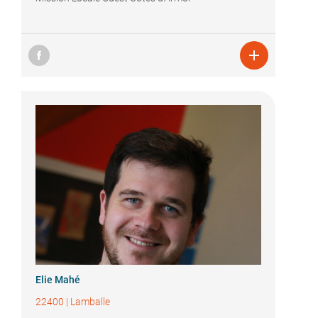

Elie Mahé
22400
|
Lamballe