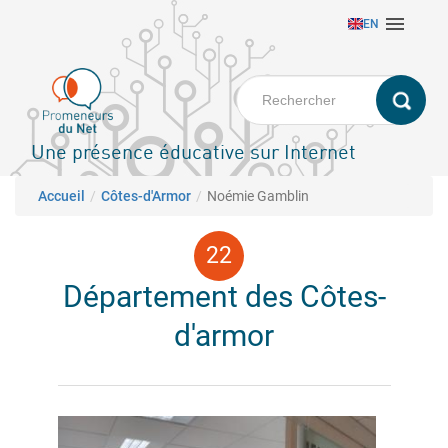
Aller

EN
au
contenu
principal
Une présence éducative sur Internet
Fil d'Ariane
Accueil
Côtes-d'Armor
Noémie Gamblin
Département des Côtes-
d'armor