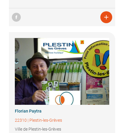

Florian Paytra
22310
|
Plestin-les-Grèves
Ville de Plestin-les-Grèves