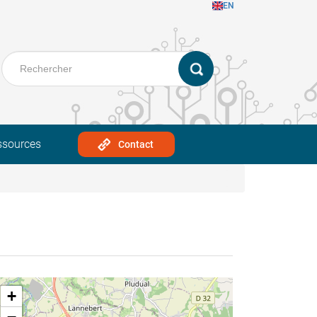
EN
ssources
Contact
+