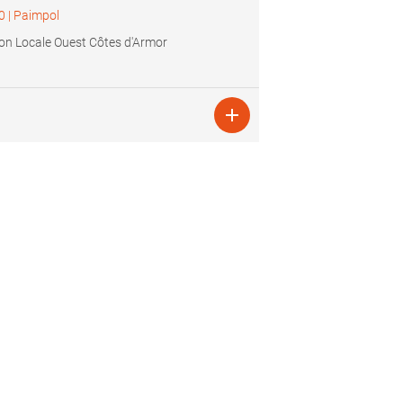
0
|
Paimpol
on Locale Ouest Côtes d'Armor
