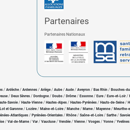
Partenaires
Partenaires Nationaux
/
/
/
/
/
/
/
/
es
Ardèche
Ardennes
Ariège
Aube
Aude
Aveyron
Bas Rhin
Bouches-d
/
/
/
/
/
/
/
/
reuse
Deux Sèvres
Dordogne
Doubs
Drôme
Essonne
Eure
Eure-et-Loir
/
/
/
/
/
aute-Savoie
Haute-Vienne
Hautes-Alpes
Hautes-Pyrénées
Hauts-de-Seine
H
/
/
/
/
/
/
Lot et Garonne
Lozère
Maine-et-Loire
Manche
Marne
Mayenne
Meurthe-e
/
/
/
/
/
énées-Atlantiques
Pyrénées-Orientales
Rhône
Saône-et-Loire
Sarthe
Savoie
/
/
/
/
/
/
/
/
ise
Val-de-Marne
Var
Vaucluse
Vendée
Vienne
Vosges
Yonne
Yvelines