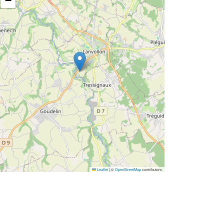
−
Leaflet
|
©
OpenStreetMap
contributors