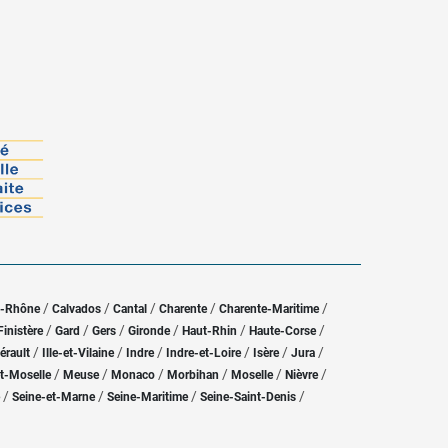
/
/
/
/
/
u-Rhône
Calvados
Cantal
Charente
Charente-Maritime
/
/
/
/
/
/
Finistère
Gard
Gers
Gironde
Haut-Rhin
Haute-Corse
/
/
/
/
/
/
érault
Ille-et-Vilaine
Indre
Indre-et-Loire
Isère
Jura
/
/
/
/
/
/
t-Moselle
Meuse
Monaco
Morbihan
Moselle
Nièvre
/
/
/
/
Seine-et-Marne
Seine-Maritime
Seine-Saint-Denis