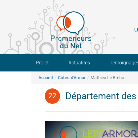
Aller
au
contenu
principal
U
Main navigation
Projet
Actualités
Témoignage
Fil d'Ariane
Accueil
Côtes-d'Armor
Mathieu Le Breton
Département des 