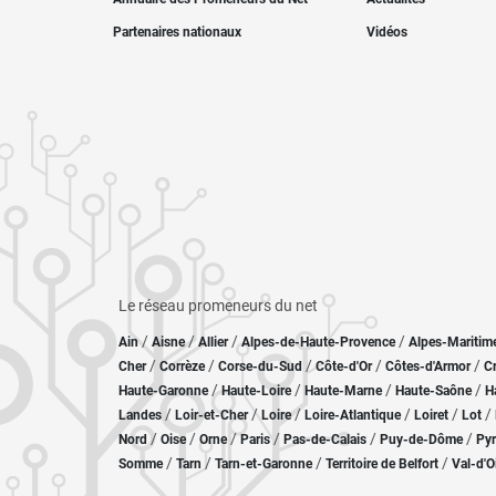
Partenaires nationaux
Vidéos
Le réseau promeneurs du net
/
/
/
/
Ain
Aisne
Allier
Alpes-de-Haute-Provence
Alpes-Maritim
/
/
/
/
/
Cher
Corrèze
Corse-du-Sud
Côte-d'Or
Côtes-d'Armor
C
/
/
/
/
Haute-Garonne
Haute-Loire
Haute-Marne
Haute-Saône
H
/
/
/
/
/
/
Landes
Loir-et-Cher
Loire
Loire-Atlantique
Loiret
Lot
/
/
/
/
/
/
Nord
Oise
Orne
Paris
Pas-de-Calais
Puy-de-Dôme
Pyr
/
/
/
/
Somme
Tarn
Tarn-et-Garonne
Territoire de Belfort
Val-d'O