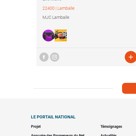
22400
|
Lamballe
MJC Lamballe

LE PORTAIL NATIONAL
Projet
Témoignages
Annuaire des Promeneurs du Net
Actualités