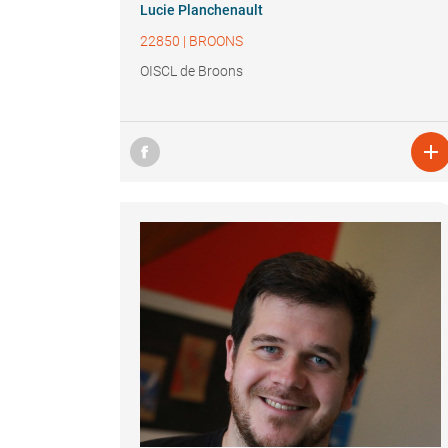
Lucie Planchenault
22850
|
BROONS
OISCL de Broons
