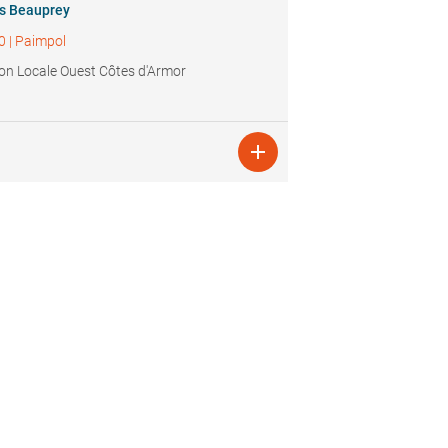
s Beauprey
0
|
Paimpol
on Locale Ouest Côtes d'Armor
