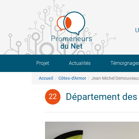
Aller
au
contenu
principal
U
Main navigation
Projet
Actualités
Témoignage
Fil d'Ariane
Accueil
Côtes-d'Armor
Jean-Michel Demouveau
Département des 