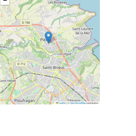
−
Leaflet
|
©
OpenStreetMap
contributors