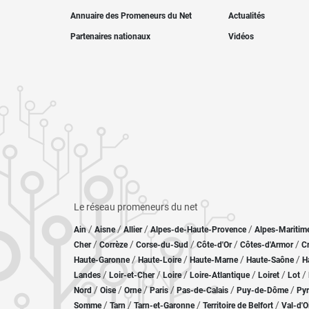
Annuaire des Promeneurs du Net
Actualités
Partenaires nationaux
Vidéos
Le réseau promeneurs du net
/
/
/
/
Ain
Aisne
Allier
Alpes-de-Haute-Provence
Alpes-Maritim
/
/
/
/
/
Cher
Corrèze
Corse-du-Sud
Côte-d'Or
Côtes-d'Armor
C
/
/
/
/
Haute-Garonne
Haute-Loire
Haute-Marne
Haute-Saône
H
/
/
/
/
/
/
Landes
Loir-et-Cher
Loire
Loire-Atlantique
Loiret
Lot
/
/
/
/
/
/
Nord
Oise
Orne
Paris
Pas-de-Calais
Puy-de-Dôme
Pyr
/
/
/
/
Somme
Tarn
Tarn-et-Garonne
Territoire de Belfort
Val-d'O