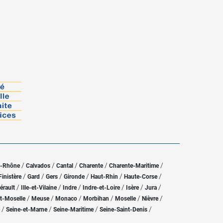
/
/
/
/
/
u-Rhône
Calvados
Cantal
Charente
Charente-Maritime
/
/
/
/
/
/
Finistère
Gard
Gers
Gironde
Haut-Rhin
Haute-Corse
/
/
/
/
/
/
érault
Ille-et-Vilaine
Indre
Indre-et-Loire
Isère
Jura
/
/
/
/
/
/
t-Moselle
Meuse
Monaco
Morbihan
Moselle
Nièvre
/
/
/
/
Seine-et-Marne
Seine-Maritime
Seine-Saint-Denis