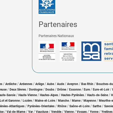
Partenaires
Partenaires Nationaux
/
/
/
/
/
/
/
/
es
Ardèche
Ardennes
Ariège
Aube
Aude
Aveyron
Bas Rhin
Bouches-d
/
/
/
/
/
/
/
/
reuse
Deux Sèvres
Dordogne
Doubs
Drôme
Essonne
Eure
Eure-et-Loir
/
/
/
/
/
aute-Savoie
Haute-Vienne
Hautes-Alpes
Hautes-Pyrénées
Hauts-de-Seine
H
/
/
/
/
/
/
Lot et Garonne
Lozère
Maine-et-Loire
Manche
Marne
Mayenne
Meurthe-e
/
/
/
/
/
énées-Atlantiques
Pyrénées-Orientales
Rhône
Saône-et-Loire
Sarthe
Savoie
/
/
/
/
/
/
/
/
ise
Val-de-Marne
Var
Vaucluse
Vendée
Vienne
Vosges
Yonne
Yvelines