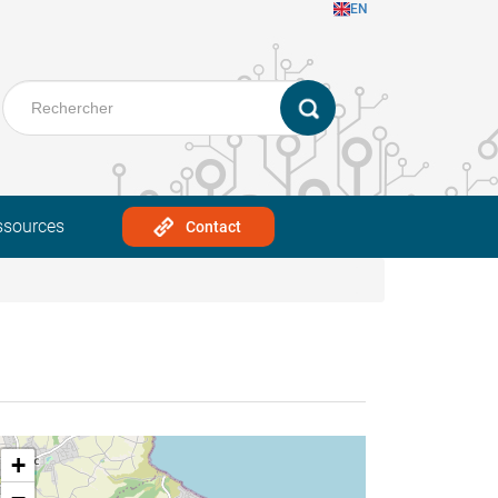
EN
ssources
Contact
+