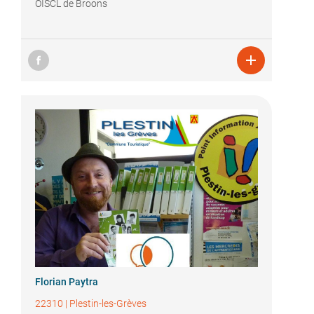
OISCL de Broons

Florian Paytra
22310
|
Plestin-les-Grèves