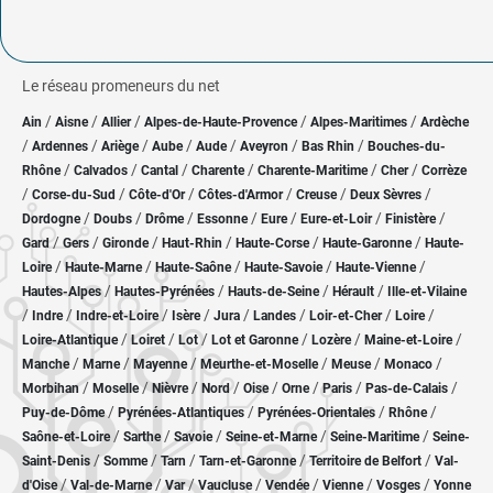
Le réseau promeneurs du net
/
/
/
/
/
Ain
Aisne
Allier
Alpes-de-Haute-Provence
Alpes-Maritimes
Ardèche
/
/
/
/
/
/
/
Ardennes
Ariège
Aube
Aude
Aveyron
Bas Rhin
Bouches-du-
/
/
/
/
/
/
Rhône
Calvados
Cantal
Charente
Charente-Maritime
Cher
Corrèze
/
/
/
/
/
/
Corse-du-Sud
Côte-d'Or
Côtes-d'Armor
Creuse
Deux Sèvres
/
/
/
/
/
/
/
Dordogne
Doubs
Drôme
Essonne
Eure
Eure-et-Loir
Finistère
/
/
/
/
/
/
Gard
Gers
Gironde
Haut-Rhin
Haute-Corse
Haute-Garonne
Haute-
/
/
/
/
/
Loire
Haute-Marne
Haute-Saône
Haute-Savoie
Haute-Vienne
/
/
/
/
Hautes-Alpes
Hautes-Pyrénées
Hauts-de-Seine
Hérault
Ille-et-Vilaine
/
/
/
/
/
/
/
/
Indre
Indre-et-Loire
Isère
Jura
Landes
Loir-et-Cher
Loire
/
/
/
/
/
/
Loire-Atlantique
Loiret
Lot
Lot et Garonne
Lozère
Maine-et-Loire
/
/
/
/
/
/
Manche
Marne
Mayenne
Meurthe-et-Moselle
Meuse
Monaco
/
/
/
/
/
/
/
/
Morbihan
Moselle
Nièvre
Nord
Oise
Orne
Paris
Pas-de-Calais
/
/
/
/
Puy-de-Dôme
Pyrénées-Atlantiques
Pyrénées-Orientales
Rhône
/
/
/
/
/
Saône-et-Loire
Sarthe
Savoie
Seine-et-Marne
Seine-Maritime
Seine-
/
/
/
/
/
Saint-Denis
Somme
Tarn
Tarn-et-Garonne
Territoire de Belfort
Val-
/
/
/
/
/
/
/
d'Oise
Val-de-Marne
Var
Vaucluse
Vendée
Vienne
Vosges
Yonne