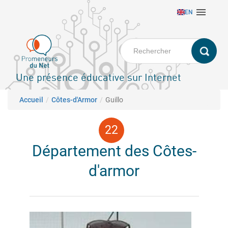
Aller

EN
au
contenu
principal
Une présence éducative sur Internet
Fil d'Ariane
Accueil
Côtes-d'Armor
Guillo
Département des Côtes-
d'armor