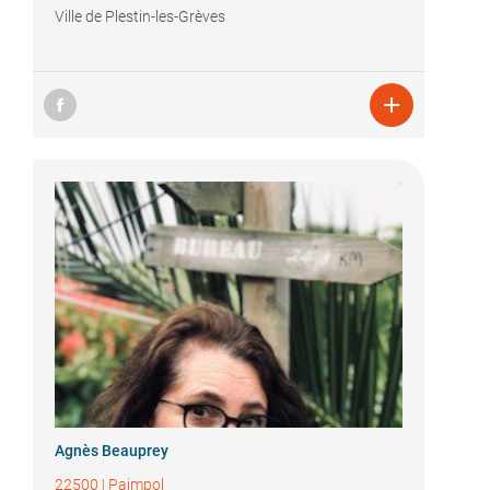
Ville de Plestin-les-Grèves

Agnès Beauprey
22500
|
Paimpol