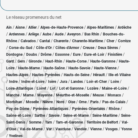
Le réseau promeneurs du net
/
/
/
/
/
Ain
Aisne
Allier
Alpes-de-Haute-Provence
Alpes-Maritimes
Ardèche
/
/
/
/
/
/
/
Ardennes
Ariège
Aube
Aude
Aveyron
Bas Rhin
Bouches-du-
/
/
/
/
/
/
Rhône
Calvados
Cantal
Charente
Charente-Maritime
Cher
Corrèze
/
/
/
/
/
/
Corse-du-Sud
Côte-d'Or
Côtes-d'Armor
Creuse
Deux Sèvres
/
/
/
/
/
/
/
Dordogne
Doubs
Drôme
Essonne
Eure
Eure-et-Loir
Finistère
/
/
/
/
/
/
Gard
Gers
Gironde
Haut-Rhin
Haute-Corse
Haute-Garonne
Haute-
/
/
/
/
/
Loire
Haute-Marne
Haute-Saône
Haute-Savoie
Haute-Vienne
/
/
/
/
Hautes-Alpes
Hautes-Pyrénées
Hauts-de-Seine
Hérault
Ille-et-Vilaine
/
/
/
/
/
/
/
/
Indre
Indre-et-Loire
Isère
Jura
Landes
Loir-et-Cher
Loire
/
/
/
/
/
/
Loire-Atlantique
Loiret
Lot
Lot et Garonne
Lozère
Maine-et-Loire
/
/
/
/
/
/
Manche
Marne
Mayenne
Meurthe-et-Moselle
Meuse
Monaco
/
/
/
/
/
/
/
/
Morbihan
Moselle
Nièvre
Nord
Oise
Orne
Paris
Pas-de-Calais
/
/
/
/
Puy-de-Dôme
Pyrénées-Atlantiques
Pyrénées-Orientales
Rhône
/
/
/
/
/
Saône-et-Loire
Sarthe
Savoie
Seine-et-Marne
Seine-Maritime
Seine-
/
/
/
/
/
Saint-Denis
Somme
Tarn
Tarn-et-Garonne
Territoire de Belfort
Val-
/
/
/
/
/
/
/
d'Oise
Val-de-Marne
Var
Vaucluse
Vendée
Vienne
Vosges
Yonne
/
Yvelines