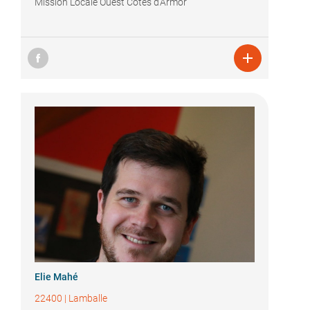
Mission Locale Ouest Côtes d'Armor

Elie Mahé
22400
|
Lamballe