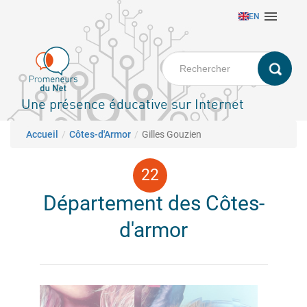
Aller

EN
au
contenu
principal
Une présence éducative sur Internet
Fil d'Ariane
Accueil
Côtes-d'Armor
Gilles Gouzien
Département des Côtes-
d'armor