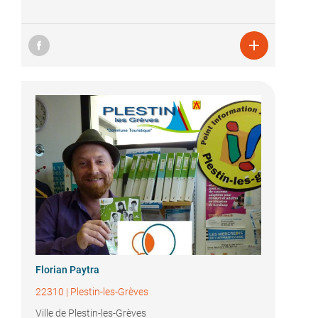

Florian Paytra
22310
|
Plestin-les-Grèves
Ville de Plestin-les-Grèves