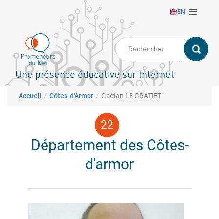
Aller

EN
au
contenu
principal
Une présence éducative sur Internet
Fil d'Ariane
Accueil
Côtes-d'Armor
Gaétan LE GRATIET
Département des Côtes-
d'armor