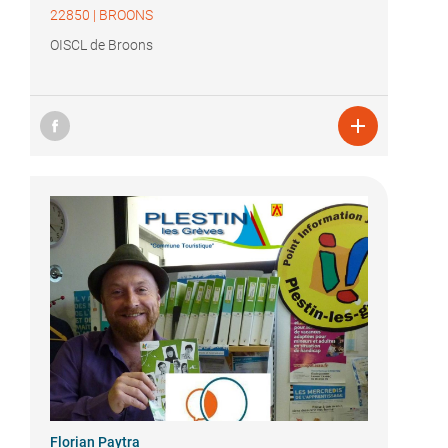
22850
|
BROONS
OISCL de Broons

Florian Paytra