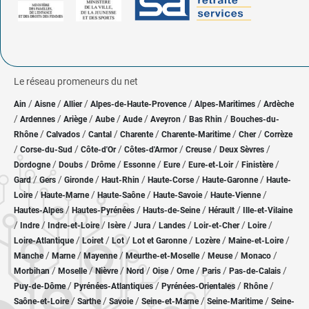
Le réseau promeneurs du net
/
/
/
/
/
Ain
Aisne
Allier
Alpes-de-Haute-Provence
Alpes-Maritimes
Ardèche
/
/
/
/
/
/
/
Ardennes
Ariège
Aube
Aude
Aveyron
Bas Rhin
Bouches-du-
/
/
/
/
/
/
Rhône
Calvados
Cantal
Charente
Charente-Maritime
Cher
Corrèze
/
/
/
/
/
/
Corse-du-Sud
Côte-d'Or
Côtes-d'Armor
Creuse
Deux Sèvres
/
/
/
/
/
/
/
Dordogne
Doubs
Drôme
Essonne
Eure
Eure-et-Loir
Finistère
/
/
/
/
/
/
Gard
Gers
Gironde
Haut-Rhin
Haute-Corse
Haute-Garonne
Haute-
/
/
/
/
/
Loire
Haute-Marne
Haute-Saône
Haute-Savoie
Haute-Vienne
/
/
/
/
Hautes-Alpes
Hautes-Pyrénées
Hauts-de-Seine
Hérault
Ille-et-Vilaine
/
/
/
/
/
/
/
/
Indre
Indre-et-Loire
Isère
Jura
Landes
Loir-et-Cher
Loire
/
/
/
/
/
/
Loire-Atlantique
Loiret
Lot
Lot et Garonne
Lozère
Maine-et-Loire
/
/
/
/
/
/
Manche
Marne
Mayenne
Meurthe-et-Moselle
Meuse
Monaco
/
/
/
/
/
/
/
/
Morbihan
Moselle
Nièvre
Nord
Oise
Orne
Paris
Pas-de-Calais
/
/
/
/
Puy-de-Dôme
Pyrénées-Atlantiques
Pyrénées-Orientales
Rhône
/
/
/
/
/
Saône-et-Loire
Sarthe
Savoie
Seine-et-Marne
Seine-Maritime
Seine-