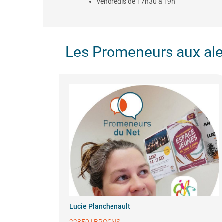
vendredis de 17h30 à 19h
Les Promeneurs aux al
Lucie Planchenault
22850
|
BROONS