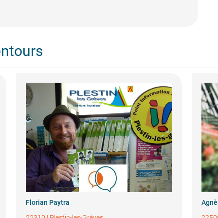
entours
Florian Paytra
Agnè
22310
|
Plestin-les-Grèves
2250