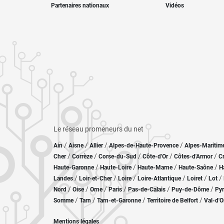
Partenaires nationaux
Vidéos
Le réseau promeneurs du net
/
/
/
/
Ain
Aisne
Allier
Alpes-de-Haute-Provence
Alpes-Maritim
/
/
/
/
/
Cher
Corrèze
Corse-du-Sud
Côte-d'Or
Côtes-d'Armor
C
/
/
/
/
Haute-Garonne
Haute-Loire
Haute-Marne
Haute-Saône
H
/
/
/
/
/
/
Landes
Loir-et-Cher
Loire
Loire-Atlantique
Loiret
Lot
/
/
/
/
/
/
Nord
Oise
Orne
Paris
Pas-de-Calais
Puy-de-Dôme
Pyr
/
/
/
/
Somme
Tarn
Tarn-et-Garonne
Territoire de Belfort
Val-d'O
Mentions légales