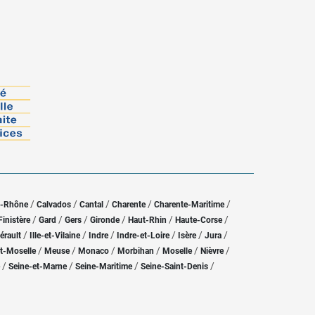
/
/
/
/
/
u-Rhône
Calvados
Cantal
Charente
Charente-Maritime
/
/
/
/
/
/
Finistère
Gard
Gers
Gironde
Haut-Rhin
Haute-Corse
/
/
/
/
/
/
érault
Ille-et-Vilaine
Indre
Indre-et-Loire
Isère
Jura
/
/
/
/
/
/
t-Moselle
Meuse
Monaco
Morbihan
Moselle
Nièvre
/
/
/
/
Seine-et-Marne
Seine-Maritime
Seine-Saint-Denis