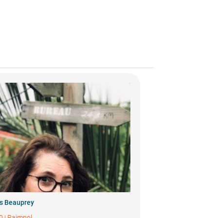
s Beauprey
0
|
Paimpol