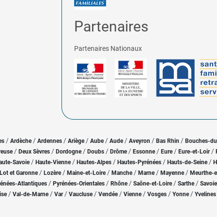
Partenaires
Partenaires Nationaux
/
/
/
/
/
/
/
/
es
Ardèche
Ardennes
Ariège
Aube
Aude
Aveyron
Bas Rhin
Bouches-d
/
/
/
/
/
/
/
/
reuse
Deux Sèvres
Dordogne
Doubs
Drôme
Essonne
Eure
Eure-et-Loir
/
/
/
/
/
aute-Savoie
Haute-Vienne
Hautes-Alpes
Hautes-Pyrénées
Hauts-de-Seine
H
/
/
/
/
/
/
Lot et Garonne
Lozère
Maine-et-Loire
Manche
Marne
Mayenne
Meurthe-e
/
/
/
/
/
énées-Atlantiques
Pyrénées-Orientales
Rhône
Saône-et-Loire
Sarthe
Savoie
/
/
/
/
/
/
/
/
ise
Val-de-Marne
Var
Vaucluse
Vendée
Vienne
Vosges
Yonne
Yvelines