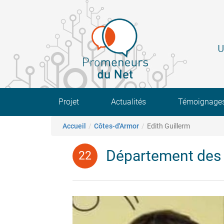
Aller
au
contenu
principal
U
Main navigation
Projet
Actualités
Témoignage
Fil d'Ariane
Accueil
Côtes-d'Armor
Edith Guillerm
Département des 