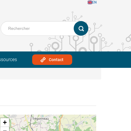
EN
ssources
Contact
+