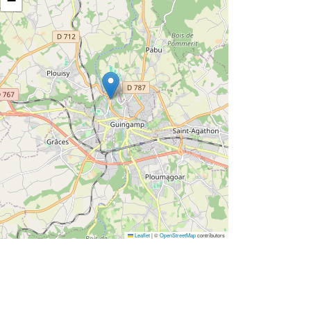
−
Leaflet
|
©
OpenStreetMap
contributors