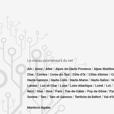
Le réseau promeneurs du net
/
/
/
/
Ain
Aisne
Allier
Alpes-de-Haute-Provence
Alpes-Maritim
/
/
/
/
/
Cher
Corrèze
Corse-du-Sud
Côte-d'Or
Côtes-d'Armor
C
/
/
/
/
Haute-Garonne
Haute-Loire
Haute-Marne
Haute-Saône
H
/
/
/
/
/
/
Landes
Loir-et-Cher
Loire
Loire-Atlantique
Loiret
Lot
/
/
/
/
/
/
Nord
Oise
Orne
Paris
Pas-de-Calais
Puy-de-Dôme
Pyr
/
/
/
/
Somme
Tarn
Tarn-et-Garonne
Territoire de Belfort
Val-d'O
Mentions légales