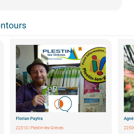
entours
Florian Paytra
Agnè
22310
|
Plestin-les-Grèves
2250