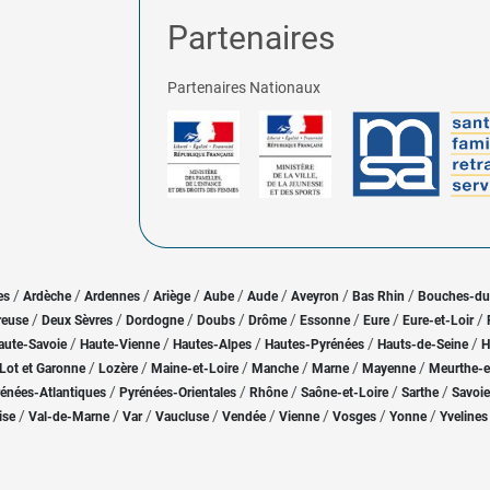
Partenaires
Partenaires Nationaux
/
/
/
/
/
/
/
/
es
Ardèche
Ardennes
Ariège
Aube
Aude
Aveyron
Bas Rhin
Bouches-d
/
/
/
/
/
/
/
/
reuse
Deux Sèvres
Dordogne
Doubs
Drôme
Essonne
Eure
Eure-et-Loir
/
/
/
/
/
aute-Savoie
Haute-Vienne
Hautes-Alpes
Hautes-Pyrénées
Hauts-de-Seine
H
/
/
/
/
/
/
Lot et Garonne
Lozère
Maine-et-Loire
Manche
Marne
Mayenne
Meurthe-e
/
/
/
/
/
énées-Atlantiques
Pyrénées-Orientales
Rhône
Saône-et-Loire
Sarthe
Savoie
/
/
/
/
/
/
/
/
ise
Val-de-Marne
Var
Vaucluse
Vendée
Vienne
Vosges
Yonne
Yvelines