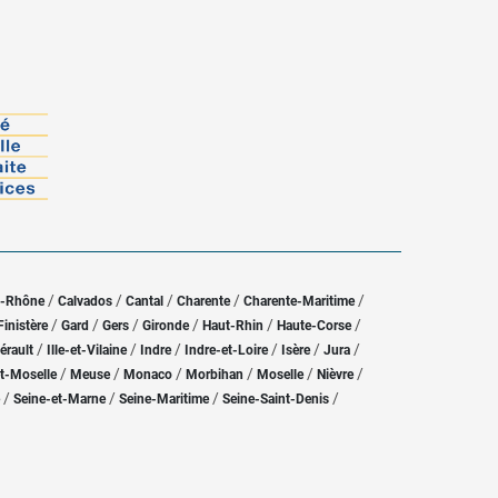
/
/
/
/
/
u-Rhône
Calvados
Cantal
Charente
Charente-Maritime
/
/
/
/
/
/
Finistère
Gard
Gers
Gironde
Haut-Rhin
Haute-Corse
/
/
/
/
/
/
érault
Ille-et-Vilaine
Indre
Indre-et-Loire
Isère
Jura
/
/
/
/
/
/
t-Moselle
Meuse
Monaco
Morbihan
Moselle
Nièvre
/
/
/
/
Seine-et-Marne
Seine-Maritime
Seine-Saint-Denis