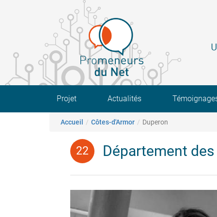
Aller
au
contenu
principal
U
Main navigation
Projet
Actualités
Témoignage
Fil d'Ariane
Accueil
Côtes-d'Armor
Duperon
Département des 