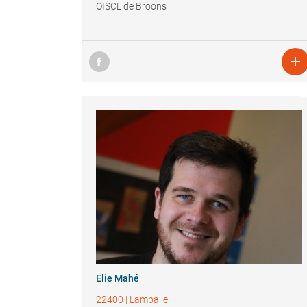
OISCL de Broons

Elie Mahé
22400
|
Lamballe