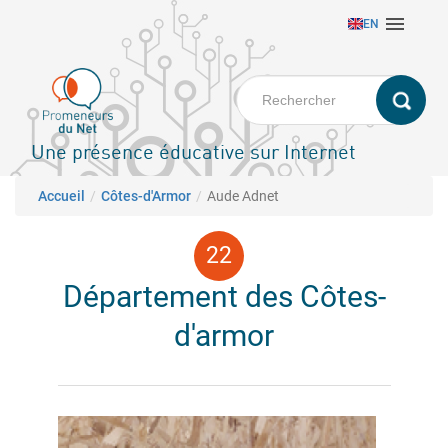
Aller

EN
au
contenu
principal
Une présence éducative sur Internet
Fil d'Ariane
Accueil
Côtes-d'Armor
Aude Adnet
Département des Côtes-
d'armor