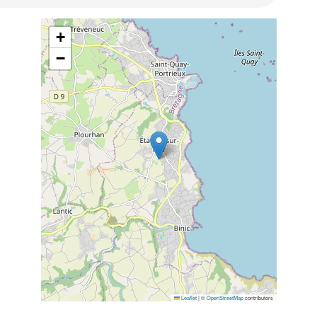
+
−
Leaflet
|
©
OpenStreetMap
contributors