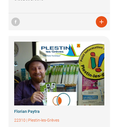

Florian Paytra
22310
|
Plestin-les-Grèves