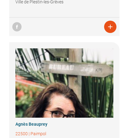
Ville de Plestin-les-Grèves

Agnès Beauprey
22500
|
Paimpol