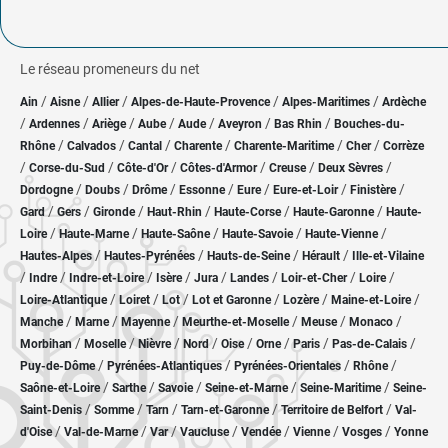
Le réseau promeneurs du net
/
/
/
/
/
Ain
Aisne
Allier
Alpes-de-Haute-Provence
Alpes-Maritimes
Ardèche
/
/
/
/
/
/
/
Ardennes
Ariège
Aube
Aude
Aveyron
Bas Rhin
Bouches-du-
/
/
/
/
/
/
Rhône
Calvados
Cantal
Charente
Charente-Maritime
Cher
Corrèze
/
/
/
/
/
/
Corse-du-Sud
Côte-d'Or
Côtes-d'Armor
Creuse
Deux Sèvres
/
/
/
/
/
/
/
Dordogne
Doubs
Drôme
Essonne
Eure
Eure-et-Loir
Finistère
/
/
/
/
/
/
Gard
Gers
Gironde
Haut-Rhin
Haute-Corse
Haute-Garonne
Haute-
/
/
/
/
/
Loire
Haute-Marne
Haute-Saône
Haute-Savoie
Haute-Vienne
/
/
/
/
Hautes-Alpes
Hautes-Pyrénées
Hauts-de-Seine
Hérault
Ille-et-Vilaine
/
/
/
/
/
/
/
/
Indre
Indre-et-Loire
Isère
Jura
Landes
Loir-et-Cher
Loire
/
/
/
/
/
/
Loire-Atlantique
Loiret
Lot
Lot et Garonne
Lozère
Maine-et-Loire
/
/
/
/
/
/
Manche
Marne
Mayenne
Meurthe-et-Moselle
Meuse
Monaco
/
/
/
/
/
/
/
/
Morbihan
Moselle
Nièvre
Nord
Oise
Orne
Paris
Pas-de-Calais
/
/
/
/
Puy-de-Dôme
Pyrénées-Atlantiques
Pyrénées-Orientales
Rhône
/
/
/
/
/
Saône-et-Loire
Sarthe
Savoie
Seine-et-Marne
Seine-Maritime
Seine-
/
/
/
/
/
Saint-Denis
Somme
Tarn
Tarn-et-Garonne
Territoire de Belfort
Val-
/
/
/
/
/
/
/
d'Oise
Val-de-Marne
Var
Vaucluse
Vendée
Vienne
Vosges
Yonne