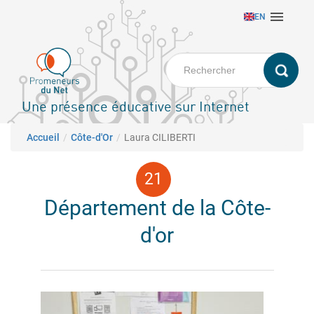
Aller

EN
au
contenu
principal
Une présence éducative sur Internet
Fil d'Ariane
Accueil
Côte-d'Or
Laura CILIBERTI
Département de la Côte-
d'or