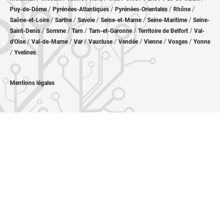
/
/
/
/
Puy-de-Dôme
Pyrénées-Atlantiques
Pyrénées-Orientales
Rhône
/
/
/
/
/
Saône-et-Loire
Sarthe
Savoie
Seine-et-Marne
Seine-Maritime
Seine-
/
/
/
/
/
Saint-Denis
Somme
Tarn
Tarn-et-Garonne
Territoire de Belfort
Val-
/
/
/
/
/
/
/
d'Oise
Val-de-Marne
Var
Vaucluse
Vendée
Vienne
Vosges
Yonne
/
Yvelines
Mentions légales