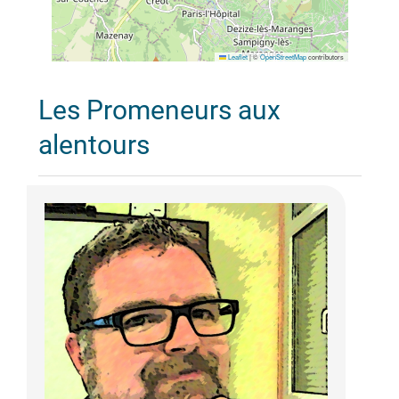
Leaflet
|
©
OpenStreetMap
contributors
Les Promeneurs aux
alentours