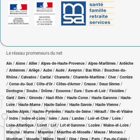
Le réseau promeneurs du net
/
/
/
/
/
Ain
Aisne
Allier
Alpes-de-Haute-Provence
Alpes-Maritimes
Ardèche
/
/
/
/
/
/
/
Ardennes
Ariège
Aube
Aude
Aveyron
Bas Rhin
Bouches-du-
/
/
/
/
/
/
Rhône
Calvados
Cantal
Charente
Charente-Maritime
Cher
Corrèze
/
/
/
/
/
/
Corse-du-Sud
Côte-d'Or
Côtes-d'Armor
Creuse
Deux Sèvres
/
/
/
/
/
/
/
Dordogne
Doubs
Drôme
Essonne
Eure
Eure-et-Loir
Finistère
/
/
/
/
/
/
Gard
Gers
Gironde
Haut-Rhin
Haute-Corse
Haute-Garonne
Haute-
/
/
/
/
/
Loire
Haute-Marne
Haute-Saône
Haute-Savoie
Haute-Vienne
/
/
/
/
Hautes-Alpes
Hautes-Pyrénées
Hauts-de-Seine
Hérault
Ille-et-Vilaine
/
/
/
/
/
/
/
/
Indre
Indre-et-Loire
Isère
Jura
Landes
Loir-et-Cher
Loire
/
/
/
/
/
/
Loire-Atlantique
Loiret
Lot
Lot et Garonne
Lozère
Maine-et-Loire
/
/
/
/
/
/
Manche
Marne
Mayenne
Meurthe-et-Moselle
Meuse
Monaco
/
/
/
/
/
/
/
/
Morbihan
Moselle
Nièvre
Nord
Oise
Orne
Paris
Pas-de-Calais