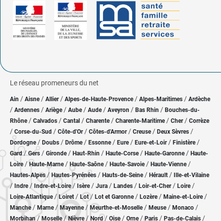
Le réseau promeneurs du net
/
/
/
/
/
Ain
Aisne
Allier
Alpes-de-Haute-Provence
Alpes-Maritimes
Ardèche
/
/
/
/
/
/
/
Ardennes
Ariège
Aube
Aude
Aveyron
Bas Rhin
Bouches-du-
/
/
/
/
/
/
Rhône
Calvados
Cantal
Charente
Charente-Maritime
Cher
Corrèze
/
/
/
/
/
/
Corse-du-Sud
Côte-d'Or
Côtes-d'Armor
Creuse
Deux Sèvres
/
/
/
/
/
/
/
Dordogne
Doubs
Drôme
Essonne
Eure
Eure-et-Loir
Finistère
/
/
/
/
/
/
Gard
Gers
Gironde
Haut-Rhin
Haute-Corse
Haute-Garonne
Haute-
/
/
/
/
/
Loire
Haute-Marne
Haute-Saône
Haute-Savoie
Haute-Vienne
/
/
/
/
Hautes-Alpes
Hautes-Pyrénées
Hauts-de-Seine
Hérault
Ille-et-Vilaine
/
/
/
/
/
/
/
/
Indre
Indre-et-Loire
Isère
Jura
Landes
Loir-et-Cher
Loire
/
/
/
/
/
/
Loire-Atlantique
Loiret
Lot
Lot et Garonne
Lozère
Maine-et-Loire
/
/
/
/
/
/
Manche
Marne
Mayenne
Meurthe-et-Moselle
Meuse
Monaco
/
/
/
/
/
/
/
/
Morbihan
Moselle
Nièvre
Nord
Oise
Orne
Paris
Pas-de-Calais