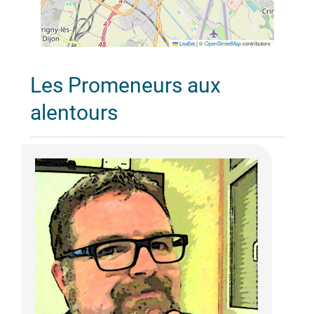
Leaflet
|
©
OpenStreetMap
contributors
Les Promeneurs aux
alentours