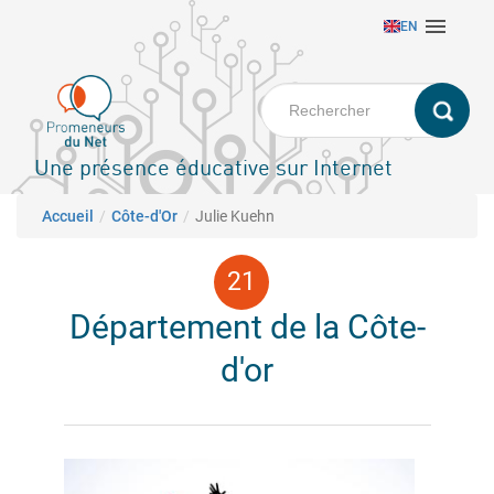
Aller

EN
au
contenu
principal
Une présence éducative sur Internet
Fil d'Ariane
Accueil
Côte-d'Or
Julie Kuehn
Département de la Côte-
d'or