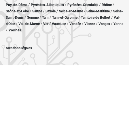
/
/
/
/
Puy-de-Dôme
Pyrénées-Atlantiques
Pyrénées-Orientales
Rhône
/
/
/
/
/
Saône-et-Loire
Sarthe
Savoie
Seine-et-Marne
Seine-Maritime
Seine-
/
/
/
/
/
Saint-Denis
Somme
Tarn
Tarn-et-Garonne
Territoire de Belfort
Val-
/
/
/
/
/
/
/
d'Oise
Val-de-Marne
Var
Vaucluse
Vendée
Vienne
Vosges
Yonne
/
Yvelines
Mentions légales