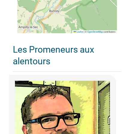
Leaflet
|
©
OpenStreetMap
contributors
Les Promeneurs aux
alentours