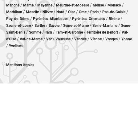
/
/
/
/
/
/
Manche
Marne
Mayenne
Meurthe-et-Moselle
Meuse
Monaco
/
/
/
/
/
/
/
/
Morbihan
Moselle
Nièvre
Nord
Oise
Orne
Paris
Pas-de-Calais
/
/
/
/
Puy-de-Dôme
Pyrénées-Atlantiques
Pyrénées-Orientales
Rhône
/
/
/
/
/
Saône-et-Loire
Sarthe
Savoie
Seine-et-Marne
Seine-Maritime
Seine-
/
/
/
/
/
Saint-Denis
Somme
Tarn
Tarn-et-Garonne
Territoire de Belfort
Val-
/
/
/
/
/
/
/
d'Oise
Val-de-Marne
Var
Vaucluse
Vendée
Vienne
Vosges
Yonne
/
Yvelines
Mentions légales