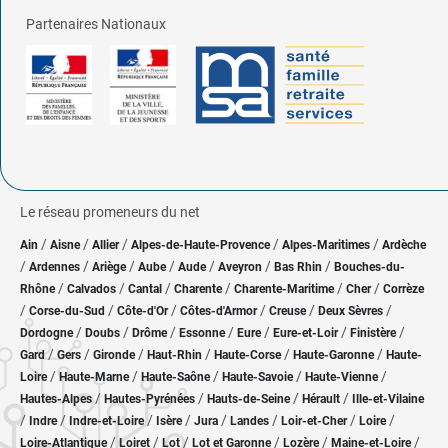
Partenaires Nationaux
Le réseau promeneurs du net
/
/
/
/
/
Ain
Aisne
Allier
Alpes-de-Haute-Provence
Alpes-Maritimes
Ardèche
/
/
/
/
/
/
/
Ardennes
Ariège
Aube
Aude
Aveyron
Bas Rhin
Bouches-du-
/
/
/
/
/
/
Rhône
Calvados
Cantal
Charente
Charente-Maritime
Cher
Corrèze
/
/
/
/
/
/
Corse-du-Sud
Côte-d'Or
Côtes-d'Armor
Creuse
Deux Sèvres
/
/
/
/
/
/
/
Dordogne
Doubs
Drôme
Essonne
Eure
Eure-et-Loir
Finistère
/
/
/
/
/
/
Gard
Gers
Gironde
Haut-Rhin
Haute-Corse
Haute-Garonne
Haute-
/
/
/
/
/
Loire
Haute-Marne
Haute-Saône
Haute-Savoie
Haute-Vienne
/
/
/
/
Hautes-Alpes
Hautes-Pyrénées
Hauts-de-Seine
Hérault
Ille-et-Vilaine
/
/
/
/
/
/
/
/
Indre
Indre-et-Loire
Isère
Jura
Landes
Loir-et-Cher
Loire
/
/
/
/
/
/
Loire-Atlantique
Loiret
Lot
Lot et Garonne
Lozère
Maine-et-Loire