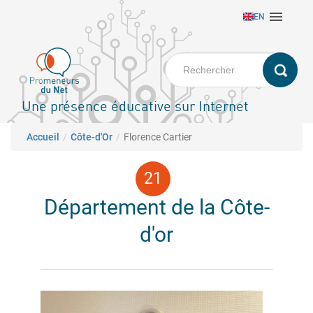
Aller

EN
au
contenu
principal
Une présence éducative sur Internet
Fil d'Ariane
Accueil
Côte-d'Or
Florence Cartier
Département de la Côte-
d'or