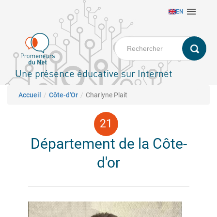
Aller

EN
au
contenu
principal
Une présence éducative sur Internet
Fil d'Ariane
Accueil
Côte-d'Or
Charlyne Plait
Département de la Côte-
d'or