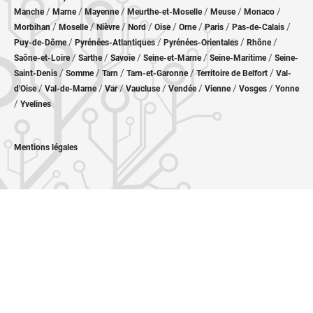
/
/
/
/
/
/
Manche
Marne
Mayenne
Meurthe-et-Moselle
Meuse
Monaco
/
/
/
/
/
/
/
/
Morbihan
Moselle
Nièvre
Nord
Oise
Orne
Paris
Pas-de-Calais
/
/
/
/
Puy-de-Dôme
Pyrénées-Atlantiques
Pyrénées-Orientales
Rhône
/
/
/
/
/
Saône-et-Loire
Sarthe
Savoie
Seine-et-Marne
Seine-Maritime
Seine-
/
/
/
/
/
Saint-Denis
Somme
Tarn
Tarn-et-Garonne
Territoire de Belfort
Val-
/
/
/
/
/
/
/
d'Oise
Val-de-Marne
Var
Vaucluse
Vendée
Vienne
Vosges
Yonne
/
Yvelines
Mentions légales