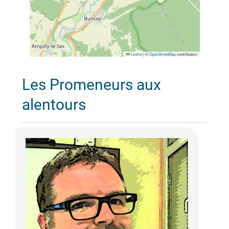
Leaflet
|
©
OpenStreetMap
contributors
Les Promeneurs aux
alentours