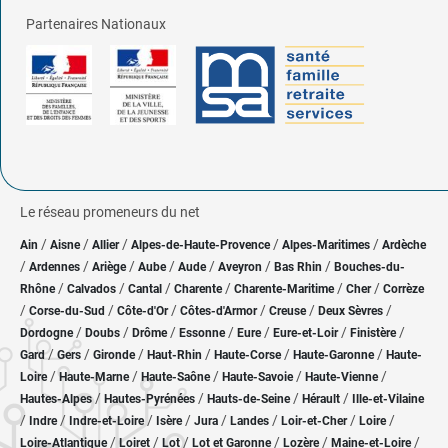
Partenaires Nationaux
Le réseau promeneurs du net
/
/
/
/
/
Ain
Aisne
Allier
Alpes-de-Haute-Provence
Alpes-Maritimes
Ardèche
/
/
/
/
/
/
/
Ardennes
Ariège
Aube
Aude
Aveyron
Bas Rhin
Bouches-du-
/
/
/
/
/
/
Rhône
Calvados
Cantal
Charente
Charente-Maritime
Cher
Corrèze
/
/
/
/
/
/
Corse-du-Sud
Côte-d'Or
Côtes-d'Armor
Creuse
Deux Sèvres
/
/
/
/
/
/
/
Dordogne
Doubs
Drôme
Essonne
Eure
Eure-et-Loir
Finistère
/
/
/
/
/
/
Gard
Gers
Gironde
Haut-Rhin
Haute-Corse
Haute-Garonne
Haute-
/
/
/
/
/
Loire
Haute-Marne
Haute-Saône
Haute-Savoie
Haute-Vienne
/
/
/
/
Hautes-Alpes
Hautes-Pyrénées
Hauts-de-Seine
Hérault
Ille-et-Vilaine
/
/
/
/
/
/
/
/
Indre
Indre-et-Loire
Isère
Jura
Landes
Loir-et-Cher
Loire
/
/
/
/
/
/
Loire-Atlantique
Loiret
Lot
Lot et Garonne
Lozère
Maine-et-Loire