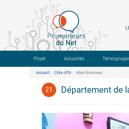
Aller
au
contenu
principal
U
Main navigation
Projet
Actualités
Témoignage
Fil d'Ariane
Accueil
Côte-d'Or
Alain Boisneau
Département de la