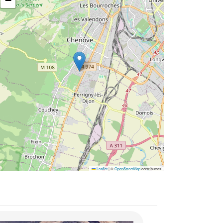
−
Leaflet
|
©
OpenStreetMap
contributors