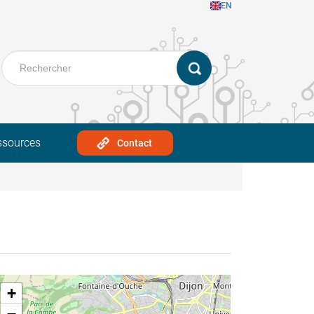
EN
ssources
Contact
+