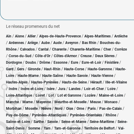
Le réseau promeneurs du net
/
/
/
/
/
Ain
Aisne
Allier
Alpes-de-Haute-Provence
Alpes-Maritimes
Ardèche
/
/
/
/
/
/
/
Ardennes
Ariège
Aube
Aude
Aveyron
Bas Rhin
Bouches-du-
/
/
/
/
/
/
Rhône
Calvados
Cantal
Charente
Charente-Maritime
Cher
Corrèze
/
/
/
/
/
/
Corse-du-Sud
Côte-d'Or
Côtes-d'Armor
Creuse
Deux Sèvres
/
/
/
/
/
/
/
Dordogne
Doubs
Drôme
Essonne
Eure
Eure-et-Loir
Finistère
/
/
/
/
/
/
Gard
Gers
Gironde
Haut-Rhin
Haute-Corse
Haute-Garonne
Haute-
/
/
/
/
/
Loire
Haute-Marne
Haute-Saône
Haute-Savoie
Haute-Vienne
/
/
/
/
Hautes-Alpes
Hautes-Pyrénées
Hauts-de-Seine
Hérault
Ille-et-Vilaine
/
/
/
/
/
/
/
/
Indre
Indre-et-Loire
Isère
Jura
Landes
Loir-et-Cher
Loire
/
/
/
/
/
/
Loire-Atlantique
Loiret
Lot
Lot et Garonne
Lozère
Maine-et-Loire
/
/
/
/
/
/
Manche
Marne
Mayenne
Meurthe-et-Moselle
Meuse
Monaco
/
/
/
/
/
/
/
/
Morbihan
Moselle
Nièvre
Nord
Oise
Orne
Paris
Pas-de-Calais
/
/
/
/
Puy-de-Dôme
Pyrénées-Atlantiques
Pyrénées-Orientales
Rhône
/
/
/
/
/
Saône-et-Loire
Sarthe
Savoie
Seine-et-Marne
Seine-Maritime
Seine-
/
/
/
/
/
Saint-Denis
Somme
Tarn
Tarn-et-Garonne
Territoire de Belfort
Val-