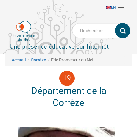
Aller

EN
au
contenu
principal
Une présence éducative sur Internet
Fil d'Ariane
Accueil
Corrèze
Eric Promeneur du Net
Département de la
Corrèze