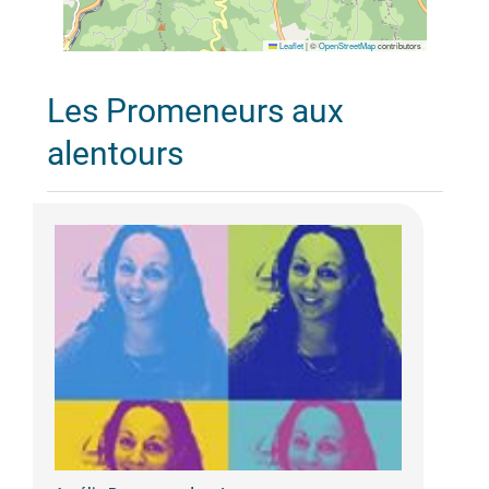
Leaflet
|
©
OpenStreetMap
contributors
Les Promeneurs aux
alentours