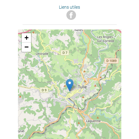
Liens utiles
+
−