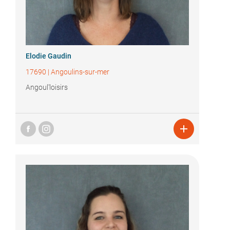
Elodie Gaudin
17690
|
Angoulins-sur-mer
Angoul'loisirs
