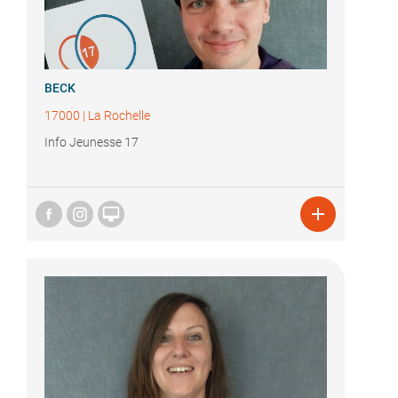
BECK
17000
|
La Rochelle
Info Jeunesse 17

