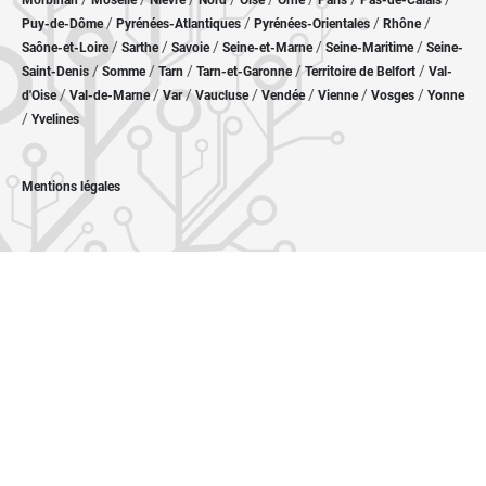
Morbihan
Moselle
Nièvre
Nord
Oise
Orne
Paris
Pas-de-Calais
/
/
/
/
Puy-de-Dôme
Pyrénées-Atlantiques
Pyrénées-Orientales
Rhône
/
/
/
/
/
Saône-et-Loire
Sarthe
Savoie
Seine-et-Marne
Seine-Maritime
Seine-
/
/
/
/
/
Saint-Denis
Somme
Tarn
Tarn-et-Garonne
Territoire de Belfort
Val-
/
/
/
/
/
/
/
d'Oise
Val-de-Marne
Var
Vaucluse
Vendée
Vienne
Vosges
Yonne
/
Yvelines
Mentions légales