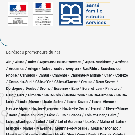
Le réseau promeneurs du net
/
/
/
/
/
Ain
Aisne
Allier
Alpes-de-Haute-Provence
Alpes-Maritimes
Ardèche
/
/
/
/
/
/
/
Ardennes
Ariège
Aube
Aude
Aveyron
Bas Rhin
Bouches-du-
/
/
/
/
/
/
Rhône
Calvados
Cantal
Charente
Charente-Maritime
Cher
Corrèze
/
/
/
/
/
/
Corse-du-Sud
Côte-d'Or
Côtes-d'Armor
Creuse
Deux Sèvres
/
/
/
/
/
/
/
Dordogne
Doubs
Drôme
Essonne
Eure
Eure-et-Loir
Finistère
/
/
/
/
/
/
Gard
Gers
Gironde
Haut-Rhin
Haute-Corse
Haute-Garonne
Haute-
/
/
/
/
/
Loire
Haute-Marne
Haute-Saône
Haute-Savoie
Haute-Vienne
/
/
/
/
Hautes-Alpes
Hautes-Pyrénées
Hauts-de-Seine
Hérault
Ille-et-Vilaine
/
/
/
/
/
/
/
/
Indre
Indre-et-Loire
Isère
Jura
Landes
Loir-et-Cher
Loire
/
/
/
/
/
/
Loire-Atlantique
Loiret
Lot
Lot et Garonne
Lozère
Maine-et-Loire
/
/
/
/
/
/
Manche
Marne
Mayenne
Meurthe-et-Moselle
Meuse
Monaco
/
/
/
/
/
/
/
/