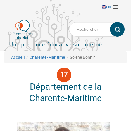
Aller

EN
au
contenu
principal
Une présence éducative sur Internet
Fil d'Ariane
Accueil
Charente-Maritime
Solène Bonnin
Département de la
Charente-Maritime