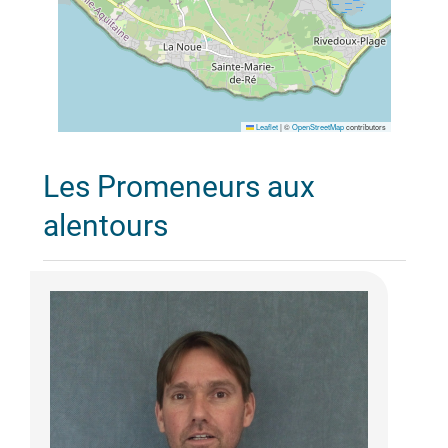
Leaflet
|
©
OpenStreetMap
contributors
Les Promeneurs aux
alentours