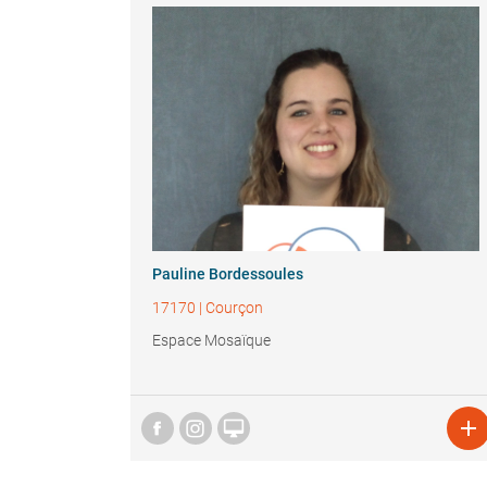
Pauline Bordessoules
17170
|
Courçon
Espace Mosaïque

