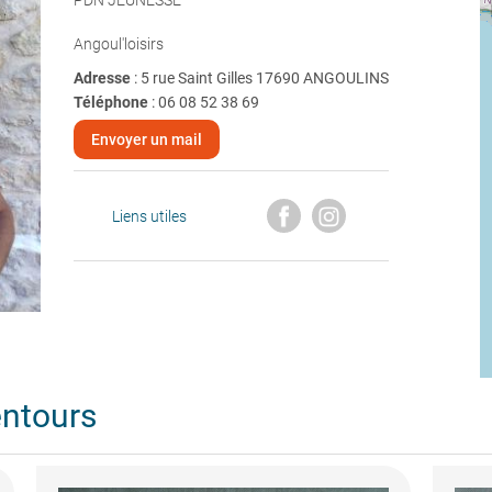
PDN JEUNESSE
Angoul'loisirs
Adresse
: 5 rue Saint Gilles 17690 ANGOULINS
Téléphone
:
06 08 52 38 69
Envoyer un mail
Liens utiles
entours