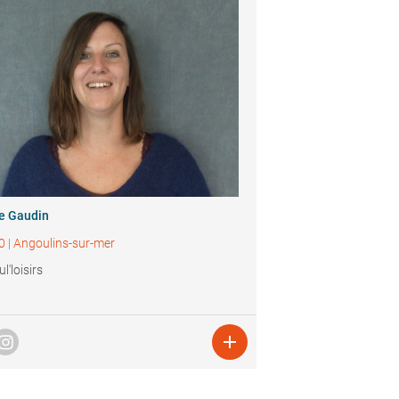
ie Gaudin
0
|
Angoulins-sur-mer
l'loisirs
