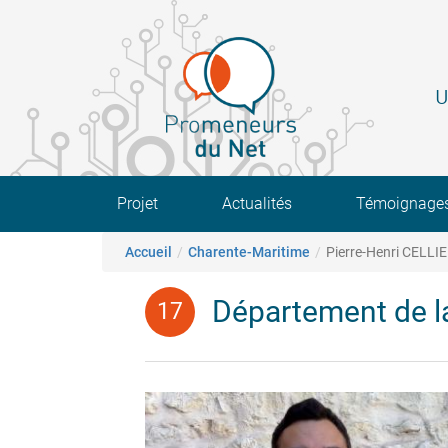
Aller
au
contenu
principal
U
Main navigation
Projet
Actualités
Témoignage
Fil d'Ariane
Accueil
Charente-Maritime
Pierre-Henri CELLI
Département de l