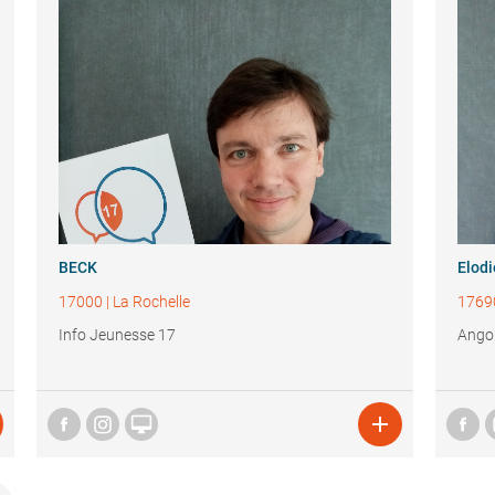
BECK
Elod
17000
|
La Rochelle
1769
Info Jeunesse 17
Angou

