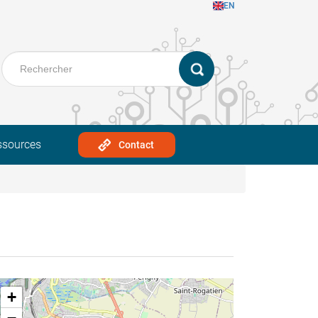
EN
ssources
Contact
+