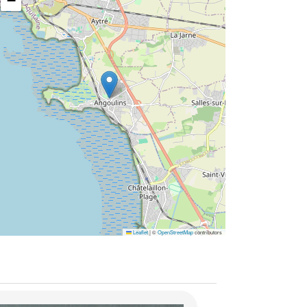
−
Leaflet
|
©
OpenStreetMap
contributors