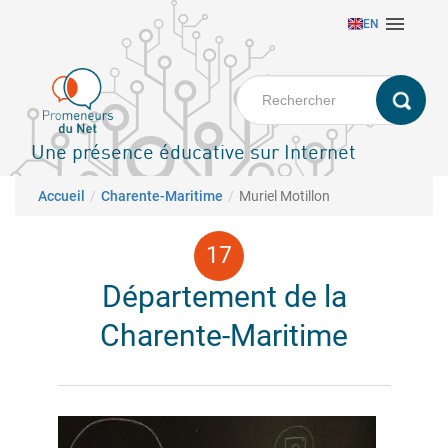
Aller

EN
au
contenu
principal
Une présence éducative sur Internet
Fil d'Ariane
Accueil
Charente-Maritime
Muriel Motillon
Département de la
Charente-Maritime