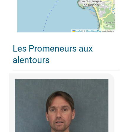
Leaflet
|
©
OpenStreetMap
contributors
Les Promeneurs aux
alentours