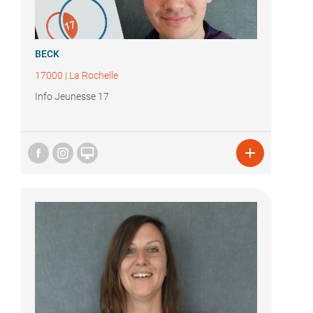
BECK
17000
|
La Rochelle
Info Jeunesse 17

