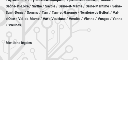
Puy-de-Dôme
Pyrénées-Atlantiques
Pyrénées-Orientales
Rhône
/
/
/
/
/
Saône-et-Loire
Sarthe
Savoie
Seine-et-Marne
Seine-Maritime
Seine-
/
/
/
/
/
Saint-Denis
Somme
Tarn
Tarn-et-Garonne
Territoire de Belfort
Val-
/
/
/
/
/
/
/
d'Oise
Val-de-Marne
Var
Vaucluse
Vendée
Vienne
Vosges
Yonne
/
Yvelines
Mentions légales