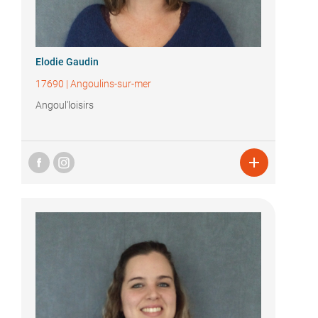
Elodie Gaudin
17690
|
Angoulins-sur-mer
Angoul'loisirs
