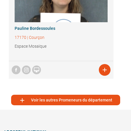
Pauline Bordessoules
17170
|
Courçon
Espace Mosaïque



Voir les autres Promeneurs du département