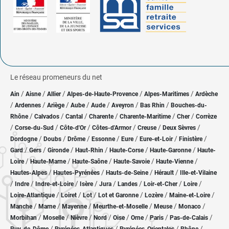
Le réseau promeneurs du net
/
/
/
/
/
Ain
Aisne
Allier
Alpes-de-Haute-Provence
Alpes-Maritimes
Ardèche
/
/
/
/
/
/
/
Ardennes
Ariège
Aube
Aude
Aveyron
Bas Rhin
Bouches-du-
/
/
/
/
/
/
Rhône
Calvados
Cantal
Charente
Charente-Maritime
Cher
Corrèze
/
/
/
/
/
/
Corse-du-Sud
Côte-d'Or
Côtes-d'Armor
Creuse
Deux Sèvres
/
/
/
/
/
/
/
Dordogne
Doubs
Drôme
Essonne
Eure
Eure-et-Loir
Finistère
/
/
/
/
/
/
Gard
Gers
Gironde
Haut-Rhin
Haute-Corse
Haute-Garonne
Haute-
/
/
/
/
/
Loire
Haute-Marne
Haute-Saône
Haute-Savoie
Haute-Vienne
/
/
/
/
Hautes-Alpes
Hautes-Pyrénées
Hauts-de-Seine
Hérault
Ille-et-Vilaine
/
/
/
/
/
/
/
/
Indre
Indre-et-Loire
Isère
Jura
Landes
Loir-et-Cher
Loire
/
/
/
/
/
/
Loire-Atlantique
Loiret
Lot
Lot et Garonne
Lozère
Maine-et-Loire
/
/
/
/
/
/
Manche
Marne
Mayenne
Meurthe-et-Moselle
Meuse
Monaco
/
/
/
/
/
/
/
/
Morbihan
Moselle
Nièvre
Nord
Oise
Orne
Paris
Pas-de-Calais
/
/
/
/