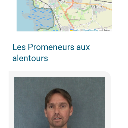
Leaflet
|
©
OpenStreetMap
contributors
Les Promeneurs aux
alentours