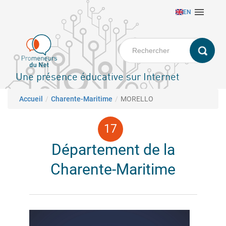
Aller

EN
au
contenu
principal
Une présence éducative sur Internet
Fil d'Ariane
Accueil
Charente-Maritime
MORELLO
Département de la
Charente-Maritime