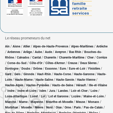
Le réseau promeneurs du net
/
/
/
/
/
Ain
Aisne
Allier
Alpes-de-Haute-Provence
Alpes-Maritimes
Ardèche
/
/
/
/
/
/
/
Ardennes
Ariège
Aube
Aude
Aveyron
Bas Rhin
Bouches-du-
/
/
/
/
/
/
Rhône
Calvados
Cantal
Charente
Charente-Maritime
Cher
Corrèze
/
/
/
/
/
/
Corse-du-Sud
Côte-d'Or
Côtes-d'Armor
Creuse
Deux Sèvres
/
/
/
/
/
/
/
Dordogne
Doubs
Drôme
Essonne
Eure
Eure-et-Loir
Finistère
/
/
/
/
/
/
Gard
Gers
Gironde
Haut-Rhin
Haute-Corse
Haute-Garonne
Haute-
/
/
/
/
/
Loire
Haute-Marne
Haute-Saône
Haute-Savoie
Haute-Vienne
/
/
/
/
Hautes-Alpes
Hautes-Pyrénées
Hauts-de-Seine
Hérault
Ille-et-Vilaine
/
/
/
/
/
/
/
/
Indre
Indre-et-Loire
Isère
Jura
Landes
Loir-et-Cher
Loire
/
/
/
/
/
/
Loire-Atlantique
Loiret
Lot
Lot et Garonne
Lozère
Maine-et-Loire
/
/
/
/
/
/
Manche
Marne
Mayenne
Meurthe-et-Moselle
Meuse
Monaco
/
/
/
/
/
/
/
/
Morbihan
Moselle
Nièvre
Nord
Oise
Orne
Paris
Pas-de-Calais
/
/
/
/