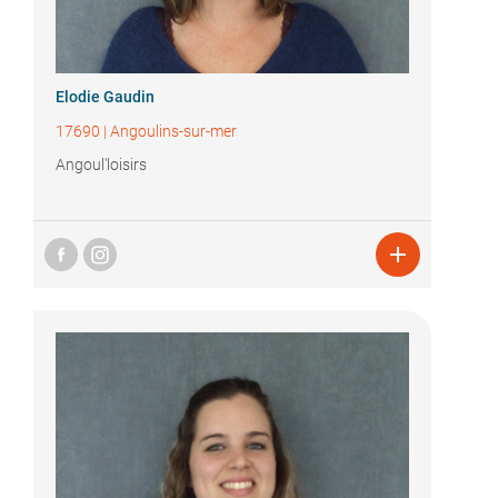
Elodie Gaudin
17690
|
Angoulins-sur-mer
Angoul'loisirs
