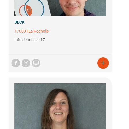
BECK
17000
|
La Rochelle
Info Jeunesse 17

