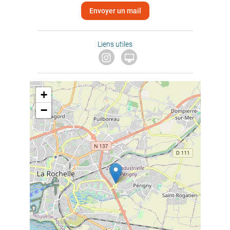
Envoyer un mail
Liens utiles

+
−