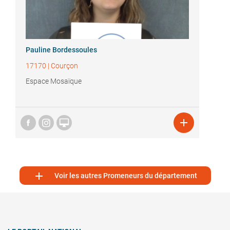
Pauline Bordessoules
17170
|
Courçon
Espace Mosaïque



Voir les autres Promeneurs du département